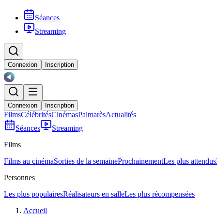
Séances
Streaming
Connexion
Inscription
Connexion
Inscription
Films
Célébrités
Cinémas
Palmarès
Actualités
Séances
Streaming
Films
Films au cinéma
Sorties de la semaine
Prochainement
Les plus attendus
Personnes
Les plus populaires
Réalisateurs en salle
Les plus récompensées
Accueil