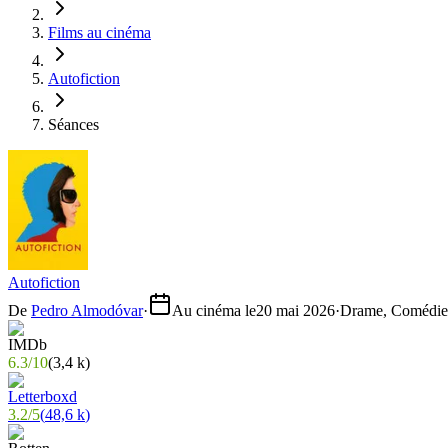
Films au cinéma
Autofiction
Séances
Autofiction
De
Pedro Almodóvar
·
Au cinéma le
20 mai 2026
·
Drame, Comédie
6.3
/
10
(
3,4 k
)
3.2
/
5
(
48,6 k
)