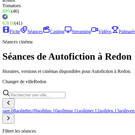
89%
(
46
)
6.9
/
10
(
41
)
Fiche
Séances
Casting
Streaming
Vidéos
Palmarè
Séances cinéma
Séances de Autofiction à Redon
Horaires, versions et cinémas disponibles pour Autofiction à Redon.
Changer de ville
Redon
sam.
08
août
dim.
09
août
lun.
10
août
mar.
11
août
mer.
12
août
jeu.
13
août
ven
Filtrer les séances