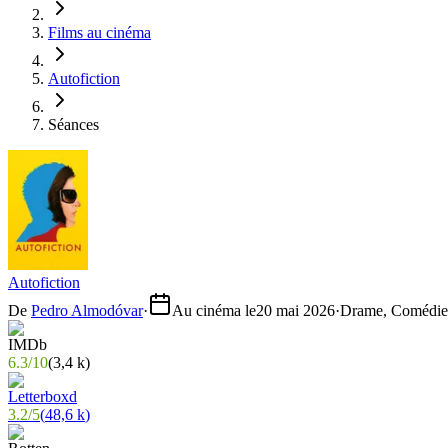
Films au cinéma
Autofiction
Séances
Autofiction
De
Pedro Almodóvar
·
Au cinéma le
20 mai 2026
·
Drame, Comédie
6.3
/
10
(
3,4 k
)
3.2
/
5
(
48,6 k
)