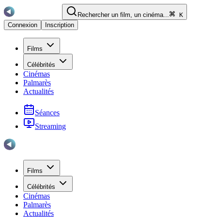
Rechercher un film, un cinéma...
K
Connexion
Inscription
Films
Célébrités
Cinémas
Palmarès
Actualités
Séances
Streaming
Films
Célébrités
Cinémas
Palmarès
Actualités