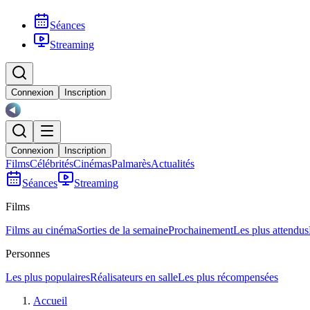
Séances
Streaming
Connexion
Inscription
Connexion
Inscription
Films
Célébrités
Cinémas
Palmarès
Actualités
Séances
Streaming
Films
Films au cinéma
Sorties de la semaine
Prochainement
Les plus attendus
Personnes
Les plus populaires
Réalisateurs en salle
Les plus récompensées
Accueil