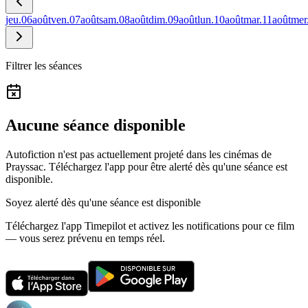
jeu.
06
août
ven.
07
août
sam.
08
août
dim.
09
août
lun.
10
août
mar.
11
août
mer
Filtrer les séances
Aucune séance disponible
Autofiction n'est pas actuellement projeté dans les cinémas de
Prayssac.
Téléchargez l'app pour être alerté dès qu'une séance est
disponible.
Soyez alerté dès qu'une séance est disponible
Téléchargez l'app Timepilot et activez les notifications pour ce film
— vous serez prévenu en temps réel.