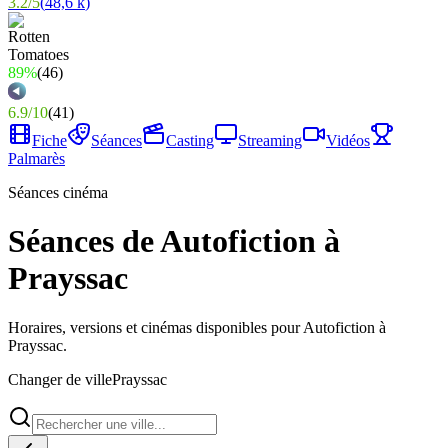
3.2
/
5
(
48,6 k
)
89%
(
46
)
6.9
/
10
(
41
)
Fiche
Séances
Casting
Streaming
Vidéos
Palmarès
Séances cinéma
Séances de Autofiction à
Prayssac
Horaires, versions et cinémas disponibles pour Autofiction à
Prayssac.
Changer de ville
Prayssac