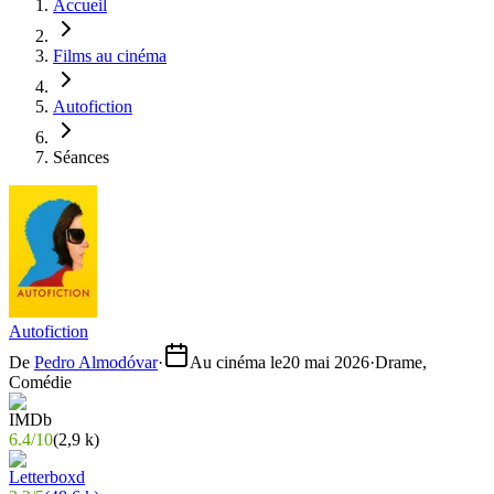
Accueil
Films au cinéma
Autofiction
Séances
Autofiction
De
Pedro Almodóvar
·
Au cinéma le
20 mai 2026
·
Drame,
Comédie
6.4
/
10
(
2,9 k
)