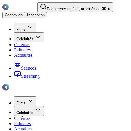
Rechercher un film, un cinéma...
K
Connexion
Inscription
Films
Célébrités
Cinémas
Palmarès
Actualités
Séances
Streaming
Films
Célébrités
Cinémas
Palmarès
Actualités