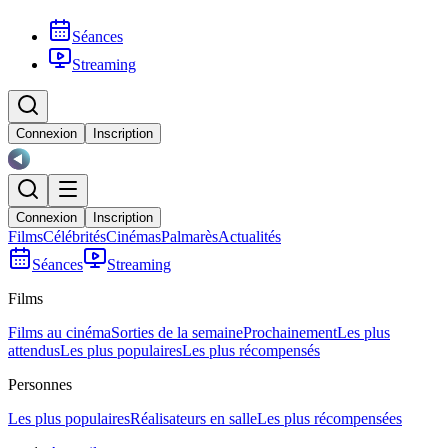
Séances
Streaming
Connexion
Inscription
Connexion
Inscription
Films
Célébrités
Cinémas
Palmarès
Actualités
Séances
Streaming
Films
Films au cinéma
Sorties de la semaine
Prochainement
Les plus
attendus
Les plus populaires
Les plus récompensés
Personnes
Les plus populaires
Réalisateurs en salle
Les plus récompensées