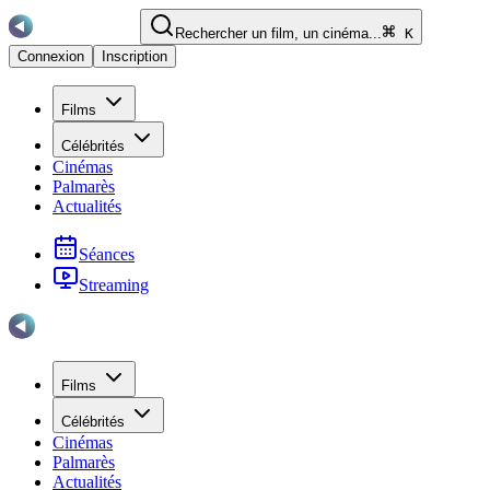
Rechercher un film, un cinéma...
K
Connexion
Inscription
Films
Célébrités
Cinémas
Palmarès
Actualités
Séances
Streaming
Films
Célébrités
Cinémas
Palmarès
Actualités