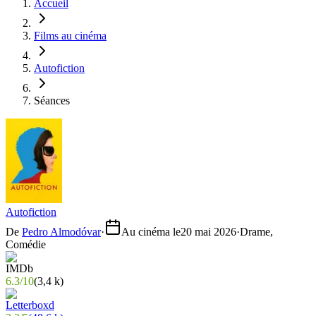
Accueil
Films au cinéma
Autofiction
Séances
Autofiction
De
Pedro Almodóvar
·
Au cinéma le
20 mai 2026
·
Drame,
Comédie
6.3
/
10
(
3,4 k
)