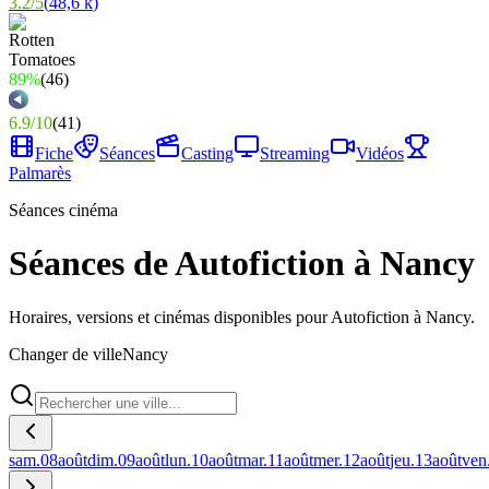
3.2
/
5
(
48,6 k
)
89%
(
46
)
6.9
/
10
(
41
)
Fiche
Séances
Casting
Streaming
Vidéos
Palmarès
Séances cinéma
Séances de Autofiction à Nancy
Horaires, versions et cinémas disponibles pour Autofiction à Nancy.
Changer de ville
Nancy
sam.
08
août
dim.
09
août
lun.
10
août
mar.
11
août
mer.
12
août
jeu.
13
août
ven