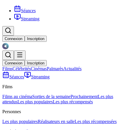
Séances
Streaming
Connexion
Inscription
Connexion
Inscription
Films
Célébrités
Cinémas
Palmarès
Actualités
Séances
Streaming
Films
Films au cinéma
Sorties de la semaine
Prochainement
Les plus
attendus
Les plus populaires
Les plus récompensés
Personnes
Les plus populaires
Réalisateurs en salle
Les plus récompensées