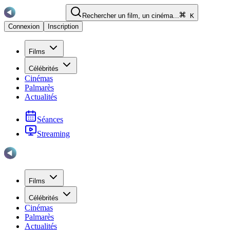
Rechercher un film, un cinéma...
K
Connexion
Inscription
Films
Célébrités
Cinémas
Palmarès
Actualités
Séances
Streaming
Films
Célébrités
Cinémas
Palmarès
Actualités