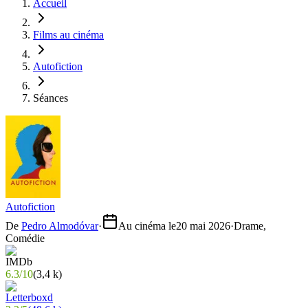
Accueil
Films au cinéma
Autofiction
Séances
Autofiction
De
Pedro Almodóvar
·
Au cinéma le
20 mai 2026
·
Drame,
Comédie
6.3
/
10
(
3,4 k
)