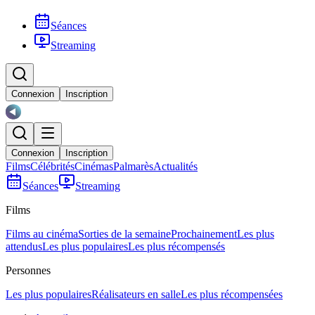
Séances
Streaming
Connexion
Inscription
Connexion
Inscription
Films
Célébrités
Cinémas
Palmarès
Actualités
Séances
Streaming
Films
Films au cinéma
Sorties de la semaine
Prochainement
Les plus
attendus
Les plus populaires
Les plus récompensés
Personnes
Les plus populaires
Réalisateurs en salle
Les plus récompensées