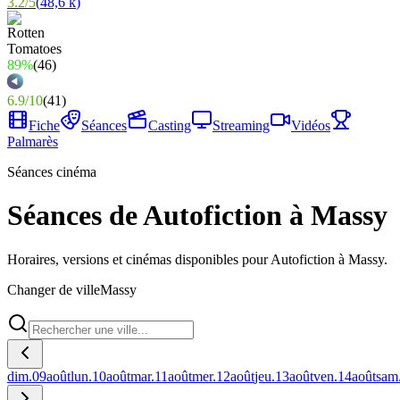
3.2
/
5
(
48,6 k
)
89%
(
46
)
6.9
/
10
(
41
)
Fiche
Séances
Casting
Streaming
Vidéos
Palmarès
Séances cinéma
Séances de Autofiction à Massy
Horaires, versions et cinémas disponibles pour Autofiction à Massy.
Changer de ville
Massy
dim.
09
août
lun.
10
août
mar.
11
août
mer.
12
août
jeu.
13
août
ven.
14
août
sam