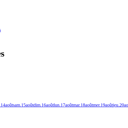
s
es
.
.
14
août
sam.
15
août
dim.
16
août
lun.
17
août
mar.
18
août
mer.
19
août
jeu.
20
ao