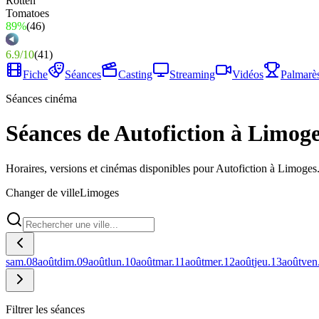
89%
(
46
)
6.9
/
10
(
41
)
Fiche
Séances
Casting
Streaming
Vidéos
Palmarè
Séances cinéma
Séances de Autofiction à Limog
Horaires, versions et cinémas disponibles pour Autofiction à Limoges
Changer de ville
Limoges
sam.
08
août
dim.
09
août
lun.
10
août
mar.
11
août
mer.
12
août
jeu.
13
août
ven
Filtrer les séances