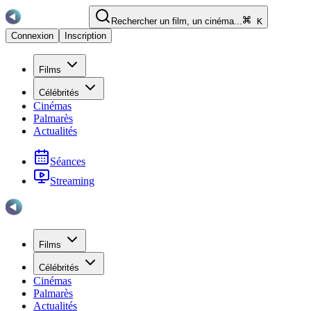
Rechercher un film, un cinéma...
K
Connexion
Inscription
Films
Célébrités
Cinémas
Palmarès
Actualités
Séances
Streaming
Films
Célébrités
Cinémas
Palmarès
Actualités