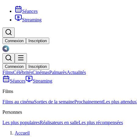
Séances
Streaming
Connexion
Inscription
Connexion
Inscription
Films
Célébrités
Cinémas
Palmarès
Actualités
Séances
Streaming
Films
Films au cinéma
Sorties de la semaine
Prochainement
Les plus attendus
Personnes
Les plus populaires
Réalisateurs en salle
Les plus récompensées
Accueil