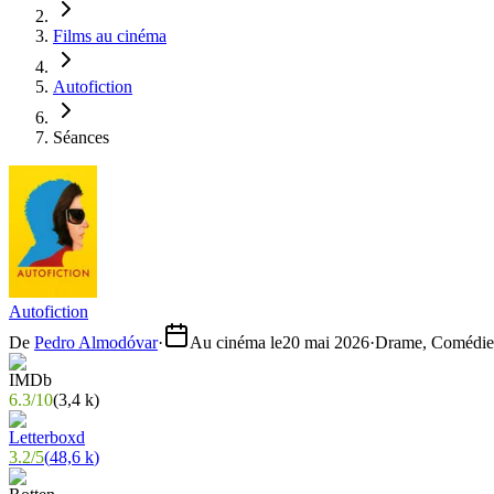
Films au cinéma
Autofiction
Séances
Autofiction
De
Pedro Almodóvar
·
Au cinéma le
20 mai 2026
·
Drame, Comédie
6.3
/
10
(
3,4 k
)
3.2
/
5
(
48,6 k
)