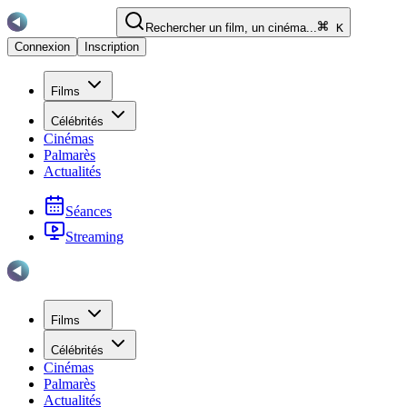
Rechercher un film, un cinéma...
K
Connexion
Inscription
Films
Célébrités
Cinémas
Palmarès
Actualités
Séances
Streaming
Films
Célébrités
Cinémas
Palmarès
Actualités