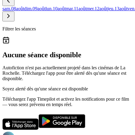
sam.
08
août
dim.
09
août
lun.
10
août
mar.
11
août
mer.
12
août
jeu.
13
août
ven
Filtrer les séances
Aucune séance disponible
Autofiction n'est pas actuellement projeté dans les cinémas de La
Rochelle.
Téléchargez l'app pour être alerté dès qu'une séance est
disponible.
Soyez alerté dès qu'une séance est disponible
Téléchargez l'app Timepilot et activez les notifications pour ce film
— vous serez prévenu en temps réel.