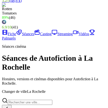
3.2
/
5
(
48,6 k
)
89%
(
46
)
6.9
/
10
(
41
)
Fiche
Séances
Casting
Streaming
Vidéos
Palmarès
Séances cinéma
Séances de Autofiction à La
Rochelle
Horaires, versions et cinémas disponibles pour Autofiction à La
Rochelle.
Changer de ville
La Rochelle