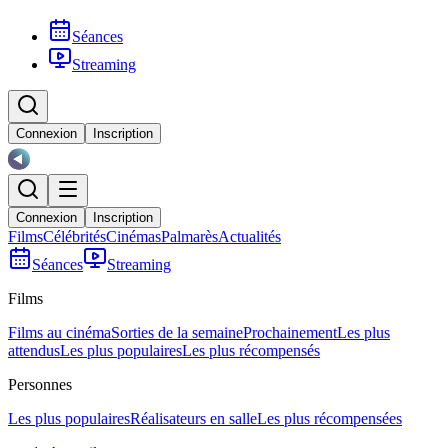
Séances
Streaming
Connexion
Inscription
Connexion
Inscription
Films
Célébrités
Cinémas
Palmarès
Actualités
Séances
Streaming
Films
Films au cinéma
Sorties de la semaine
Prochainement
Les plus
attendus
Les plus populaires
Les plus récompensés
Personnes
Les plus populaires
Réalisateurs en salle
Les plus récompensées