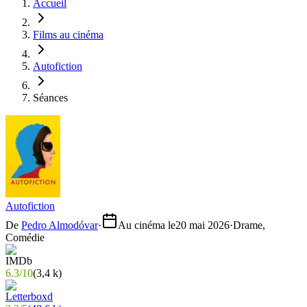
Accueil
Films au cinéma
Autofiction
Séances
Autofiction
De
Pedro Almodóvar
·
Au cinéma le
20 mai 2026
·
Drame,
Comédie
6.3
/
10
(
3,4 k
)