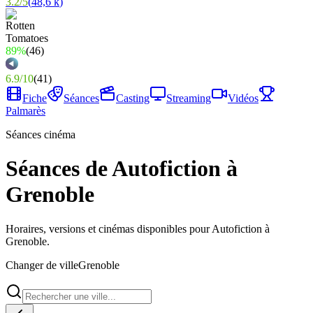
3.2
/
5
(
48,6 k
)
89%
(
46
)
6.9
/
10
(
41
)
Fiche
Séances
Casting
Streaming
Vidéos
Palmarès
Séances cinéma
Séances de Autofiction à
Grenoble
Horaires, versions et cinémas disponibles pour Autofiction à
Grenoble.
Changer de ville
Grenoble