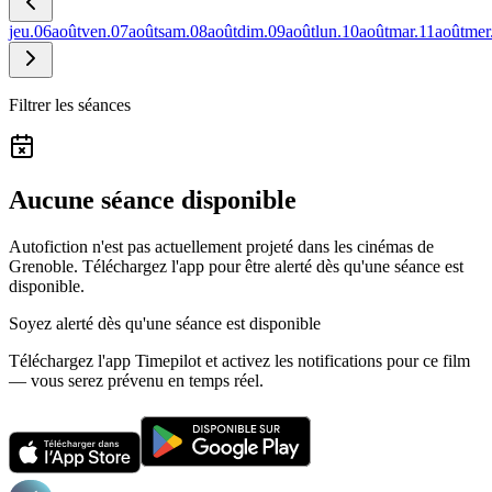
jeu.
06
août
ven.
07
août
sam.
08
août
dim.
09
août
lun.
10
août
mar.
11
août
mer
Filtrer les séances
Aucune séance disponible
Autofiction n'est pas actuellement projeté dans les cinémas de
Grenoble.
Téléchargez l'app pour être alerté dès qu'une séance est
disponible.
Soyez alerté dès qu'une séance est disponible
Téléchargez l'app Timepilot et activez les notifications pour ce film
— vous serez prévenu en temps réel.