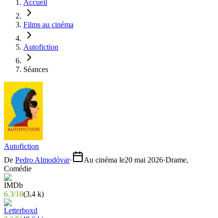
Accueil
Films au cinéma
Autofiction
Séances
Autofiction
De
Pedro Almodóvar
·
Au cinéma le
20 mai 2026
·
Drame,
Comédie
6.3
/
10
(
3,4 k
)