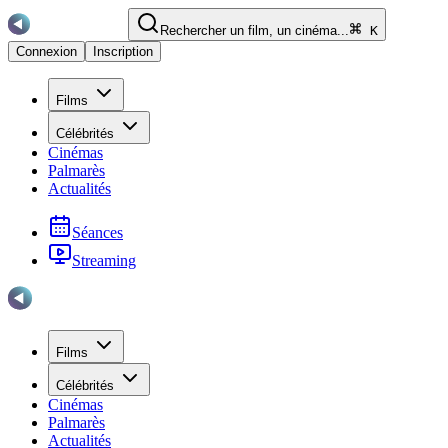
Rechercher un film, un cinéma...
K
Connexion
Inscription
Films
Célébrités
Cinémas
Palmarès
Actualités
Séances
Streaming
Films
Célébrités
Cinémas
Palmarès
Actualités