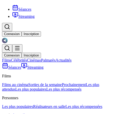
Séances
Streaming
Connexion
Inscription
Connexion
Inscription
Films
Célébrités
Cinémas
Palmarès
Actualités
Séances
Streaming
Films
Films au cinéma
Sorties de la semaine
Prochainement
Les plus
attendus
Les plus populaires
Les plus récompensés
Personnes
Les plus populaires
Réalisateurs en salle
Les plus récompensées