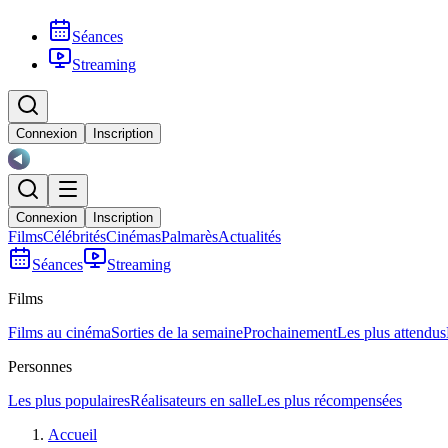
Séances
Streaming
Connexion
Inscription
Connexion
Inscription
Films
Célébrités
Cinémas
Palmarès
Actualités
Séances
Streaming
Films
Films au cinéma
Sorties de la semaine
Prochainement
Les plus attendus
Personnes
Les plus populaires
Réalisateurs en salle
Les plus récompensées
Accueil