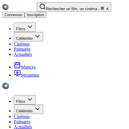
Rechercher un film, un cinéma...
K
Connexion
Inscription
Films
Célébrités
Cinémas
Palmarès
Actualités
Séances
Streaming
Films
Célébrités
Cinémas
Palmarès
Actualités