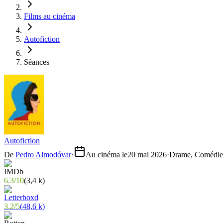
Films au cinéma
Autofiction
Séances
Autofiction
De
Pedro Almodóvar
·
Au cinéma le
20 mai 2026
·
Drame, Comédie
6.3
/
10
(
3,4 k
)
3.2
/
5
(
48,6 k
)