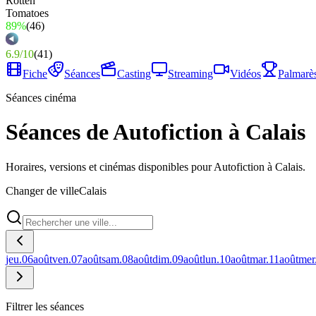
89%
(
46
)
6.9
/
10
(
41
)
Fiche
Séances
Casting
Streaming
Vidéos
Palmarè
Séances cinéma
Séances de Autofiction à Calais
Horaires, versions et cinémas disponibles pour Autofiction à Calais.
Changer de ville
Calais
jeu.
06
août
ven.
07
août
sam.
08
août
dim.
09
août
lun.
10
août
mar.
11
août
mer
Filtrer les séances