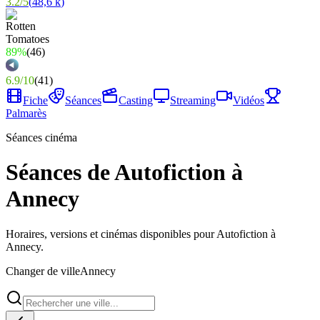
3.2
/
5
(
48,6 k
)
89%
(
46
)
6.9
/
10
(
41
)
Fiche
Séances
Casting
Streaming
Vidéos
Palmarès
Séances cinéma
Séances de Autofiction à
Annecy
Horaires, versions et cinémas disponibles pour Autofiction à
Annecy.
Changer de ville
Annecy