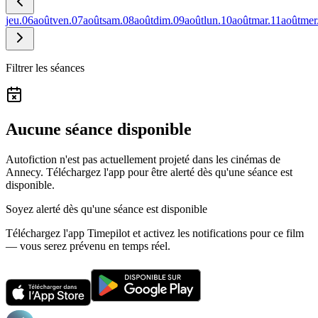
jeu.
06
août
ven.
07
août
sam.
08
août
dim.
09
août
lun.
10
août
mar.
11
août
mer
Filtrer les séances
Aucune séance disponible
Autofiction n'est pas actuellement projeté dans les cinémas de
Annecy.
Téléchargez l'app pour être alerté dès qu'une séance est
disponible.
Soyez alerté dès qu'une séance est disponible
Téléchargez l'app Timepilot et activez les notifications pour ce film
— vous serez prévenu en temps réel.