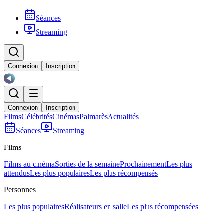
Séances
Streaming
Connexion
Inscription
Connexion
Inscription
Films
Célébrités
Cinémas
Palmarès
Actualités
Séances
Streaming
Films
Films au cinéma
Sorties de la semaine
Prochainement
Les plus
attendus
Les plus populaires
Les plus récompensés
Personnes
Les plus populaires
Réalisateurs en salle
Les plus récompensées