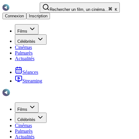
Rechercher un film, un cinéma...
K
Connexion
Inscription
Films
Célébrités
Cinémas
Palmarès
Actualités
Séances
Streaming
Films
Célébrités
Cinémas
Palmarès
Actualités