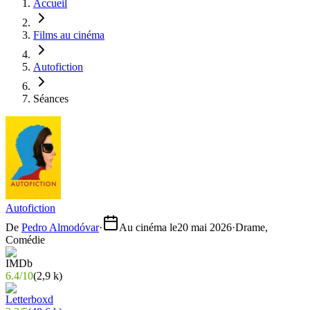
Accueil
Films au cinéma
Autofiction
Séances
Autofiction
De
Pedro Almodóvar
·
Au cinéma le
20 mai 2026
·
Drame,
Comédie
6.4
/
10
(
2,9 k
)