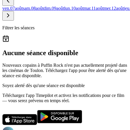
ven.
07
août
sam.
08
août
dim.
09
août
lun.
10
août
mar.
11
août
mer.
12
août
jeu
Filtrer les séances
Aucune séance disponible
Nouveaux copains à Puffin Rock n'est pas actuellement projeté dans
les cinémas de Toulon.
Téléchargez l'app pour être alerté dès qu'une
séance est disponible.
Soyez alerté dès qu'une séance est disponible
Téléchargez l'app Timepilot et activez les notifications pour ce film
— vous serez prévenu en temps réel.