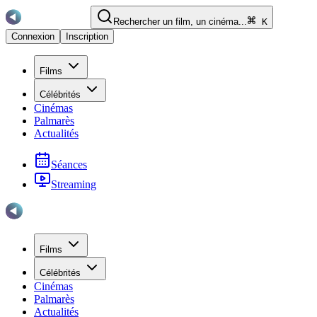
Rechercher un film, un cinéma...
K
Connexion
Inscription
Films
Célébrités
Cinémas
Palmarès
Actualités
Séances
Streaming
Films
Célébrités
Cinémas
Palmarès
Actualités