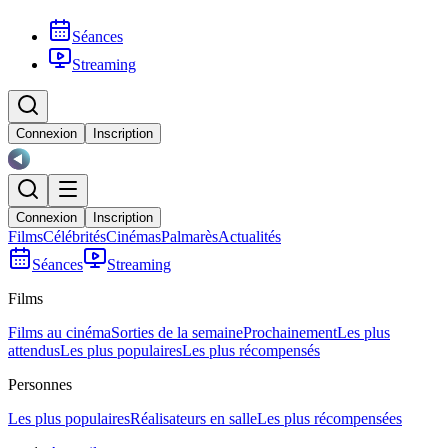
Séances
Streaming
Connexion
Inscription
Connexion
Inscription
Films
Célébrités
Cinémas
Palmarès
Actualités
Séances
Streaming
Films
Films au cinéma
Sorties de la semaine
Prochainement
Les plus
attendus
Les plus populaires
Les plus récompensés
Personnes
Les plus populaires
Réalisateurs en salle
Les plus récompensées