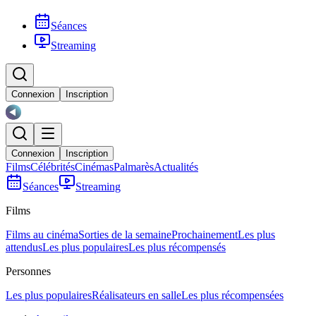
Séances
Streaming
Connexion
Inscription
Connexion
Inscription
Films
Célébrités
Cinémas
Palmarès
Actualités
Séances
Streaming
Films
Films au cinéma
Sorties de la semaine
Prochainement
Les plus
attendus
Les plus populaires
Les plus récompensés
Personnes
Les plus populaires
Réalisateurs en salle
Les plus récompensées