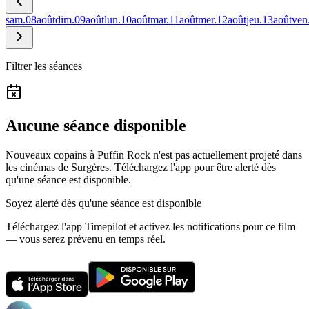
sam.
08
août
dim.
09
août
lun.
10
août
mar.
11
août
mer.
12
août
jeu.
13
août
ven
Filtrer les séances
Aucune séance disponible
Nouveaux copains à Puffin Rock n'est pas actuellement projeté dans
les cinémas de Surgères.
Téléchargez l'app pour être alerté dès
qu'une séance est disponible.
Soyez alerté dès qu'une séance est disponible
Téléchargez l'app Timepilot et activez les notifications pour ce film
— vous serez prévenu en temps réel.