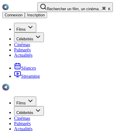
Rechercher un film, un cinéma...
K
Connexion
Inscription
Films
Célébrités
Cinémas
Palmarès
Actualités
Séances
Streaming
Films
Célébrités
Cinémas
Palmarès
Actualités