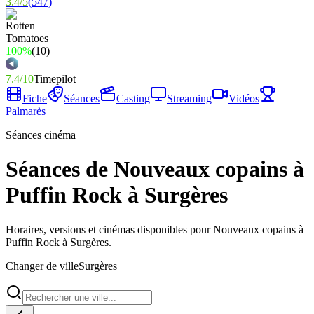
3.4
/
5
(
547
)
100%
(
10
)
7.4
/
10
Timepilot
Fiche
Séances
Casting
Streaming
Vidéos
Palmarès
Séances cinéma
Séances de Nouveaux copains à
Puffin Rock à Surgères
Horaires, versions et cinémas disponibles pour Nouveaux copains à
Puffin Rock à Surgères.
Changer de ville
Surgères