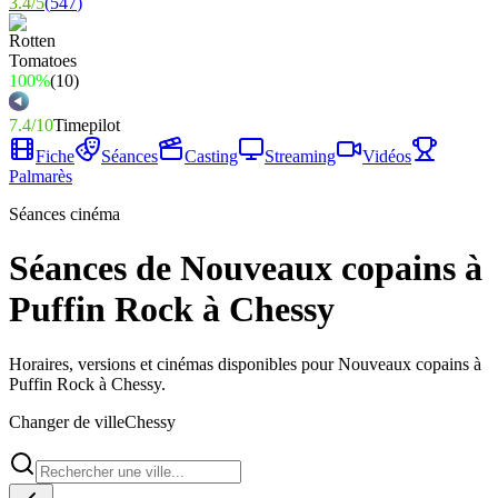
3.4
/
5
(
547
)
100%
(
10
)
7.4
/
10
Timepilot
Fiche
Séances
Casting
Streaming
Vidéos
Palmarès
Séances cinéma
Séances de Nouveaux copains à
Puffin Rock à Chessy
Horaires, versions et cinémas disponibles pour Nouveaux copains à
Puffin Rock à Chessy.
Changer de ville
Chessy