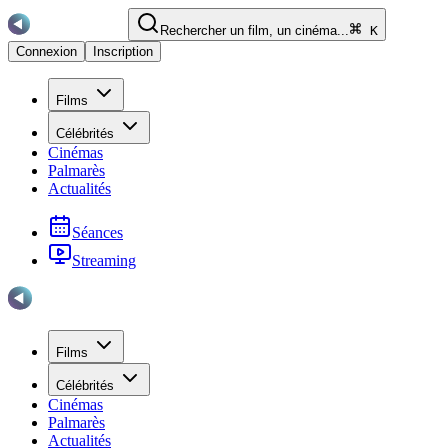
Rechercher un film, un cinéma...
K
Connexion
Inscription
Films
Célébrités
Cinémas
Palmarès
Actualités
Séances
Streaming
Films
Célébrités
Cinémas
Palmarès
Actualités