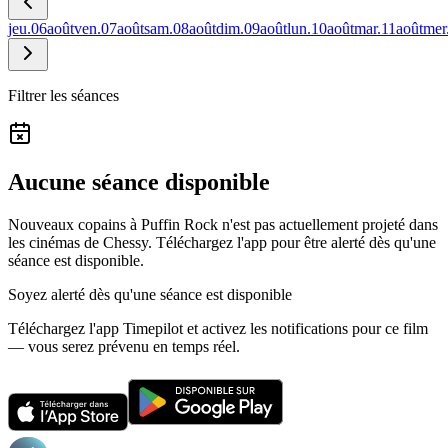
jeu.
06
août
ven.
07
août
sam.
08
août
dim.
09
août
lun.
10
août
mar.
11
août
mer
Filtrer les séances
Aucune séance disponible
Nouveaux copains à Puffin Rock n'est pas actuellement projeté dans
les cinémas de Chessy.
Téléchargez l'app pour être alerté dès qu'une
séance est disponible.
Soyez alerté dès qu'une séance est disponible
Téléchargez l'app Timepilot et activez les notifications pour ce film
— vous serez prévenu en temps réel.