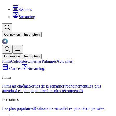
Séances
Streaming
Connexion
Inscription
Connexion
Inscription
Films
Célébrités
Cinémas
Palmarès
Actualités
Séances
Streaming
Films
Films au cinéma
Sorties de la semaine
Prochainement
Les plus
attendus
Les plus populaires
Les plus récompensés
Personnes
Les plus populaires
Réalisateurs en salle
Les plus récompensées