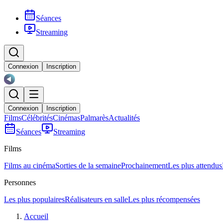
Séances
Streaming
Connexion
Inscription
Connexion
Inscription
Films
Célébrités
Cinémas
Palmarès
Actualités
Séances
Streaming
Films
Films au cinéma
Sorties de la semaine
Prochainement
Les plus attendus
Personnes
Les plus populaires
Réalisateurs en salle
Les plus récompensées
Accueil