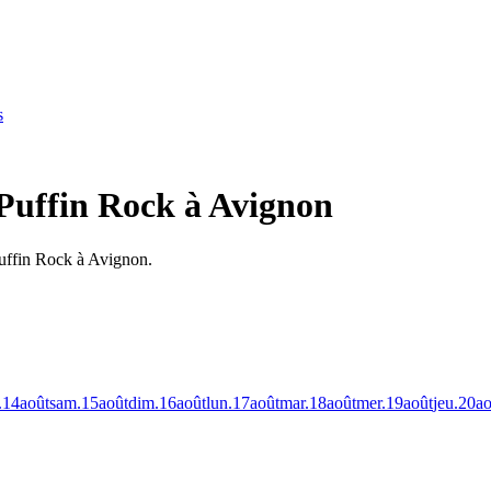
s
Puffin Rock à Avignon
Puffin Rock à Avignon.
.
14
août
sam.
15
août
dim.
16
août
lun.
17
août
mar.
18
août
mer.
19
août
jeu.
20
ao