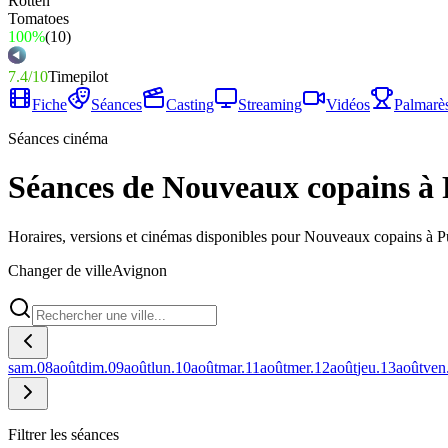
100%
(
10
)
7.4
/
10
Timepilot
Fiche
Séances
Casting
Streaming
Vidéos
Palmarè
Séances cinéma
Séances de Nouveaux copains à 
Horaires, versions et cinémas disponibles pour Nouveaux copains à 
Changer de ville
Avignon
sam.
08
août
dim.
09
août
lun.
10
août
mar.
11
août
mer.
12
août
jeu.
13
août
ven
Filtrer les séances