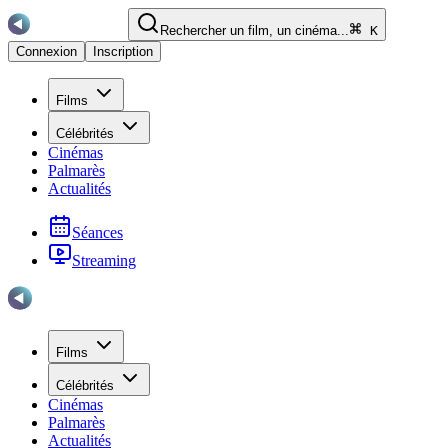
Rechercher un film, un cinéma...
K
Connexion
Inscription
Films
Célébrités
Cinémas
Palmarès
Actualités
Séances
Streaming
Films
Célébrités
Cinémas
Palmarès
Actualités