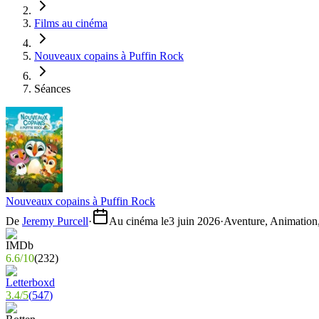
Films au cinéma
Nouveaux copains à Puffin Rock
Séances
Nouveaux copains à Puffin Rock
De
Jeremy Purcell
·
Au cinéma le
3 juin 2026
·
Aventure, Animation,
6.6
/
10
(
232
)
3.4
/
5
(
547
)