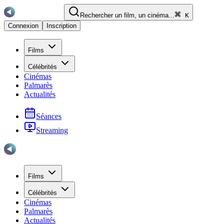
Rechercher un film, un cinéma...
K
Connexion
Inscription
Films
Célébrités
Cinémas
Palmarès
Actualités
Séances
Streaming
Films
Célébrités
Cinémas
Palmarès
Actualités