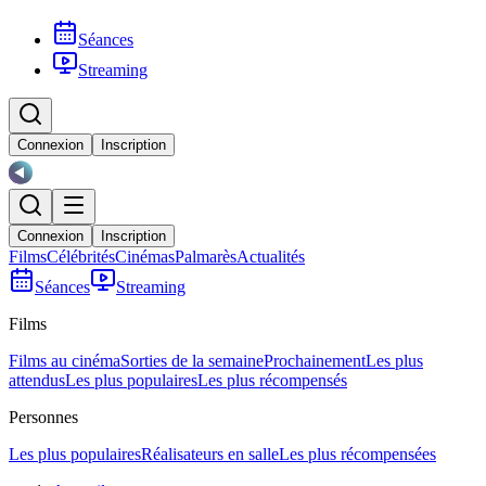
Séances
Streaming
Connexion
Inscription
Connexion
Inscription
Films
Célébrités
Cinémas
Palmarès
Actualités
Séances
Streaming
Films
Films au cinéma
Sorties de la semaine
Prochainement
Les plus
attendus
Les plus populaires
Les plus récompensés
Personnes
Les plus populaires
Réalisateurs en salle
Les plus récompensées