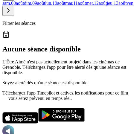
sam.
08
août
dim.
09
août
lun.
10
août
mar.
11
août
mer.
12
août
jeu.
13
août
ven
Filtrer les séances
Aucune séance disponible
L'Être Aimé n'est pas actuellement projeté dans les cinémas de
Grenoble.
Téléchargez l'app pour être alerté dès qu'une séance est
disponible.
Soyez alerté dès qu'une séance est disponible
Téléchargez l'app Timepilot et activez les notifications pour ce film
— vous serez prévenu en temps réel.