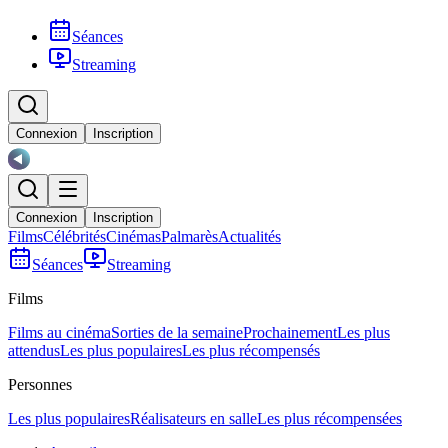
Séances
Streaming
Connexion
Inscription
Connexion
Inscription
Films
Célébrités
Cinémas
Palmarès
Actualités
Séances
Streaming
Films
Films au cinéma
Sorties de la semaine
Prochainement
Les plus
attendus
Les plus populaires
Les plus récompensés
Personnes
Les plus populaires
Réalisateurs en salle
Les plus récompensées