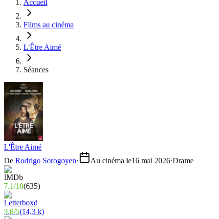
Accueil
Films au cinéma
L'Être Aimé
Séances
L'Être Aimé
De
Rodrigo Sorogoyen
·
Au cinéma le
16 mai 2026
·
Drame
7.1
/
10
(
635
)
3.8
/
5
(
14,3 k
)