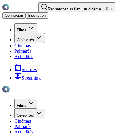
Rechercher un film, un cinéma...
K
Connexion
Inscription
Films
Célébrités
Cinémas
Palmarès
Actualités
Séances
Streaming
Films
Célébrités
Cinémas
Palmarès
Actualités