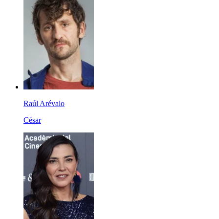
Raúl Arévalo
César