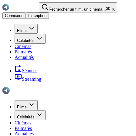
Rechercher un film, un cinéma...
K
Connexion
Inscription
Films
Célébrités
Cinémas
Palmarès
Actualités
Séances
Streaming
Films
Célébrités
Cinémas
Palmarès
Actualités