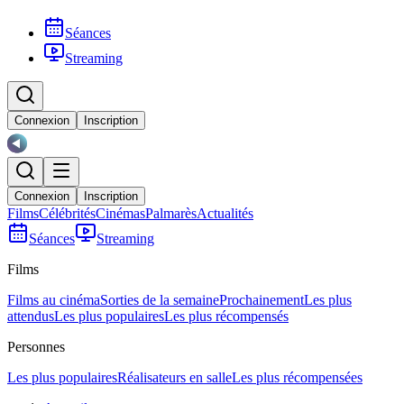
Séances
Streaming
Connexion
Inscription
Connexion
Inscription
Films
Célébrités
Cinémas
Palmarès
Actualités
Séances
Streaming
Films
Films au cinéma
Sorties de la semaine
Prochainement
Les plus
attendus
Les plus populaires
Les plus récompensés
Personnes
Les plus populaires
Réalisateurs en salle
Les plus récompensées