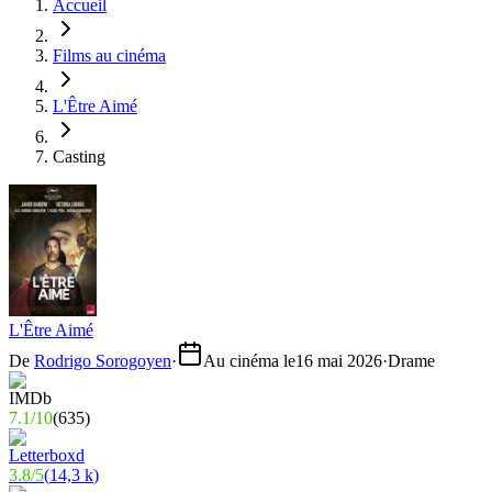
Accueil
Films au cinéma
L'Être Aimé
Casting
L'Être Aimé
De
Rodrigo Sorogoyen
·
Au cinéma le
16 mai 2026
·
Drame
7.1
/
10
(
635
)
3.8
/
5
(
14,3 k
)