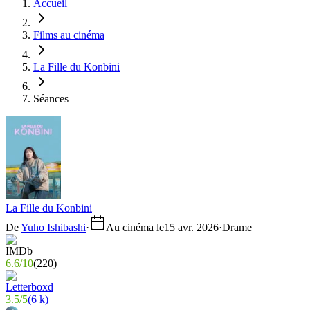
Accueil
Films au cinéma
La Fille du Konbini
Séances
La Fille du Konbini
De
Yuho Ishibashi
·
Au cinéma le
15 avr. 2026
·
Drame
6.6
/
10
(
220
)
3.5
/
5
(
6 k
)