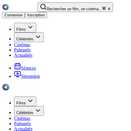
Rechercher un film, un cinéma...
K
Connexion
Inscription
Films
Célébrités
Cinémas
Palmarès
Actualités
Séances
Streaming
Films
Célébrités
Cinémas
Palmarès
Actualités