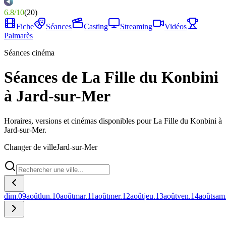
6.8
/
10
(
20
)
Fiche
Séances
Casting
Streaming
Vidéos
Palmarès
Séances cinéma
Séances de La Fille du Konbini
à Jard-sur-Mer
Horaires, versions et cinémas disponibles pour La Fille du Konbini à
Jard-sur-Mer.
Changer de ville
Jard-sur-Mer
dim.
09
août
lun.
10
août
mar.
11
août
mer.
12
août
jeu.
13
août
ven.
14
août
sam