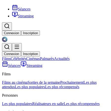
Séances
Streaming
Connexion
Inscription
Connexion
Inscription
Films
Célébrités
Cinémas
Palmarès
Actualités
Séances
Streaming
Films
Films au cinéma
Sorties de la semaine
Prochainement
Les plus
attendus
Les plus populaires
Les plus récompensés
Personnes
Les plus populaires
Réalisateurs en salle
Les plus récompensées