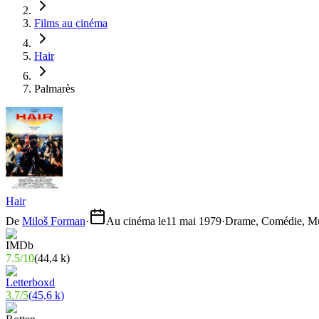
Films au cinéma
Hair
Palmarès
Hair
De
Miloš Forman
·
Au cinéma le
11 mai 1979
·
Drame, Comédie, M
7.5
/
10
(
44,4 k
)
3.7
/
5
(
45,6 k
)