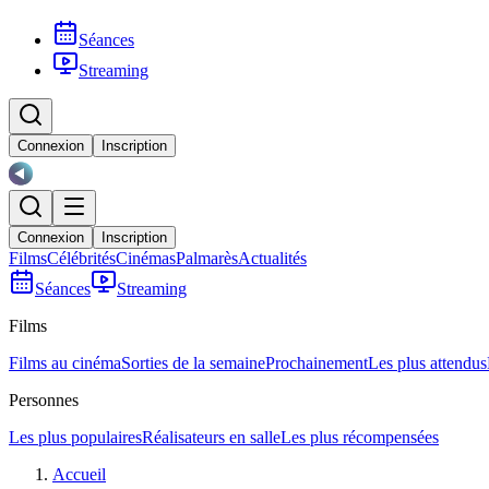
Séances
Streaming
Connexion
Inscription
Connexion
Inscription
Films
Célébrités
Cinémas
Palmarès
Actualités
Séances
Streaming
Films
Films au cinéma
Sorties de la semaine
Prochainement
Les plus attendus
Personnes
Les plus populaires
Réalisateurs en salle
Les plus récompensées
Accueil