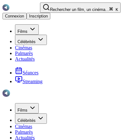
Rechercher un film, un cinéma...
K
Connexion
Inscription
Films
Célébrités
Cinémas
Palmarès
Actualités
Séances
Streaming
Films
Célébrités
Cinémas
Palmarès
Actualités