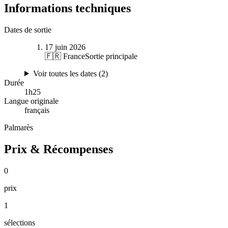
Informations techniques
Dates de sortie
17 juin 2026
🇫🇷 France
Sortie principale
Voir toutes les dates (
2
)
Durée
1
h
25
Langue originale
français
Palmarès
Prix & Récompenses
0
prix
1
sélections