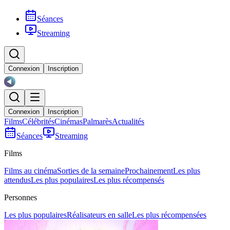
Séances
Streaming
Connexion
Inscription
Connexion
Inscription
Films
Célébrités
Cinémas
Palmarès
Actualités
Séances
Streaming
Films
Films au cinéma
Sorties de la semaine
Prochainement
Les plus
attendus
Les plus populaires
Les plus récompensés
Personnes
Les plus populaires
Réalisateurs en salle
Les plus récompensées