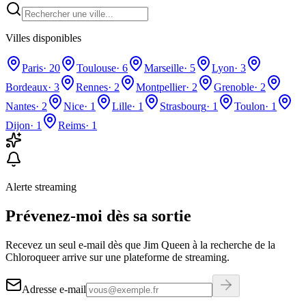
Villes disponibles
Paris
·
20
Toulouse
·
6
Marseille
·
5
Lyon
·
3
Bordeaux
·
3
Rennes
·
2
Montpellier
·
2
Grenoble
·
2
Nantes
·
2
Nice
·
1
Lille
·
1
Strasbourg
·
1
Toulon
·
1
Dijon
·
1
Reims
·
1
Alerte streaming
Prévenez-moi dès sa sortie
Recevez un seul e-mail dès que Jim Queen à la recherche de la
Chloroqueer arrive sur une plateforme de streaming.
Adresse e-mail