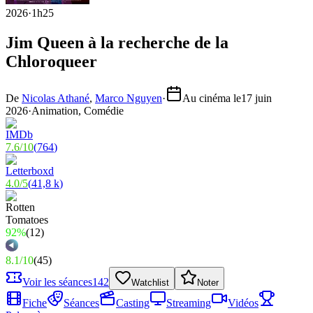
2026
·
1h25
Jim Queen à la recherche de la
Chloroqueer
De
Nicolas Athané
,
Marco Nguyen
·
Au cinéma le
17 juin
2026
·
Animation, Comédie
7.6
/
10
(
764
)
4.0
/
5
(
41,8 k
)
92%
(
12
)
8.1
/
10
(
45
)
Voir les séances
142
Watchlist
Noter
Fiche
Séances
Casting
Streaming
Vidéos