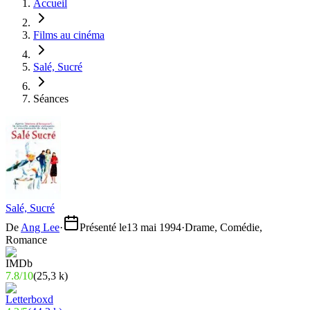
Accueil
Films au cinéma
Salé, Sucré
Séances
Salé, Sucré
De
Ang Lee
·
Présenté le
13 mai 1994
·
Drame, Comédie,
Romance
7.8
/
10
(
25,3 k
)