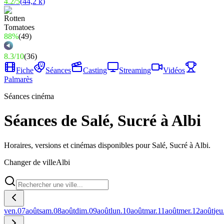
4.2
/
5
(
44,2 k
)
88%
(
49
)
8.3
/
10
(
36
)
Fiche
Séances
Casting
Streaming
Vidéos
Palmarès
Séances cinéma
Séances de Salé, Sucré à Albi
Horaires, versions et cinémas disponibles pour Salé, Sucré à Albi.
Changer de ville
Albi
ven.
07
août
sam.
08
août
dim.
09
août
lun.
10
août
mar.
11
août
mer.
12
août
jeu