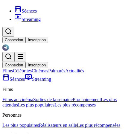
Séances
Streaming
Connexion
Inscription
Connexion
Inscription
Films
Célébrités
Cinémas
Palmarès
Actualités
Séances
Streaming
Films
Films au cinéma
Sorties de la semaine
Prochainement
Les plus
attendus
Les plus populaires
Les plus récompensés
Personnes
Les plus populaires
Réalisateurs en salle
Les plus récompensées