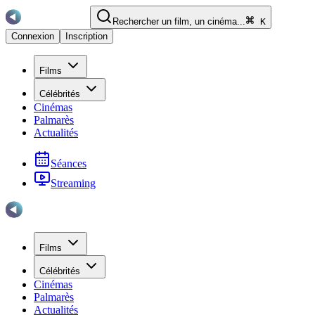
Rechercher un film, un cinéma...
K
Connexion
Inscription
Films
Célébrités
Cinémas
Palmarès
Actualités
Séances
Streaming
Films
Célébrités
Cinémas
Palmarès
Actualités