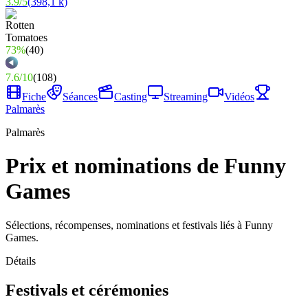
3.9
/
5
(
398,1 k
)
73%
(
40
)
7.6
/
10
(
108
)
Fiche
Séances
Casting
Streaming
Vidéos
Palmarès
Palmarès
Prix et nominations de Funny
Games
Sélections, récompenses, nominations et festivals liés à Funny
Games.
Détails
Festivals et cérémonies