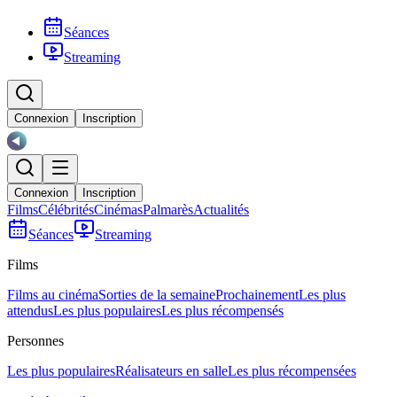
Séances
Streaming
Connexion
Inscription
Connexion
Inscription
Films
Célébrités
Cinémas
Palmarès
Actualités
Séances
Streaming
Films
Films au cinéma
Sorties de la semaine
Prochainement
Les plus
attendus
Les plus populaires
Les plus récompensés
Personnes
Les plus populaires
Réalisateurs en salle
Les plus récompensées