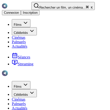
Rechercher un film, un cinéma...
K
Connexion
Inscription
Films
Célébrités
Cinémas
Palmarès
Actualités
Séances
Streaming
Films
Célébrités
Cinémas
Palmarès
Actualités