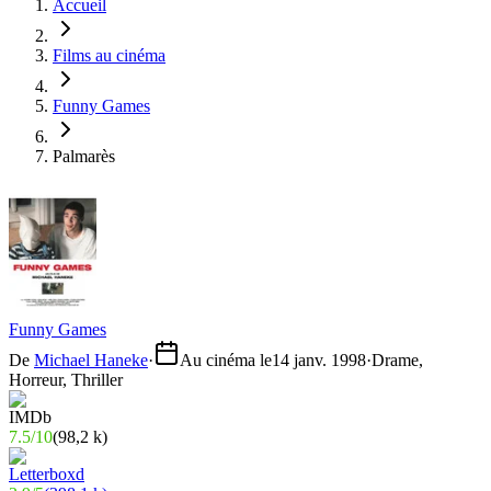
Accueil
Films au cinéma
Funny Games
Palmarès
Funny Games
De
Michael Haneke
·
Au cinéma le
14 janv. 1998
·
Drame,
Horreur, Thriller
7.5
/
10
(
98,2 k
)