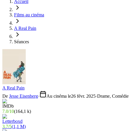
Accueil
Films au cinéma
A Real Pain
Séances
A Real Pain
De
Jesse Eisenberg
·
Au cinéma le
26 févr. 2025
·
Drame, Comédie
7.0
/
10
(
164,1 k
)
3.7
/
5
(
1,1 M
)