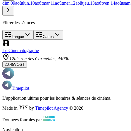
dim.
09
août
lun.
10
août
mar.
11
août
mer.
12
août
jeu.
13
août
ven.
14
août
sam
Filtrer les séances
Langue
Cartes
Le Cinematographe
12bis rue des Carmelites
, 44000
20:45
VOST
Timepilot
L'application ultime pour les horaires & séances de cinéma.
Made in 🇫🇷 by
Timepilot Agency
©
2026
Données fournies par
Navigation