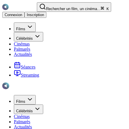
Rechercher un film, un cinéma...
K
Connexion
Inscription
Films
Célébrités
Cinémas
Palmarès
Actualités
Séances
Streaming
Films
Célébrités
Cinémas
Palmarès
Actualités