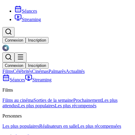
Séances
Streaming
Connexion
Inscription
Connexion
Inscription
Films
Célébrités
Cinémas
Palmarès
Actualités
Séances
Streaming
Films
Films au cinéma
Sorties de la semaine
Prochainement
Les plus
attendus
Les plus populaires
Les plus récompensés
Personnes
Les plus populaires
Réalisateurs en salle
Les plus récompensées