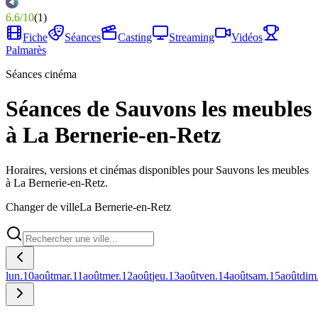
6.6
/
10
(
1
)
Fiche
Séances
Casting
Streaming
Vidéos
Palmarès
Séances cinéma
Séances de Sauvons les meubles
à La Bernerie-en-Retz
Horaires, versions et cinémas disponibles pour Sauvons les meubles
à La Bernerie-en-Retz.
Changer de ville
La Bernerie-en-Retz
lun.
10
août
mar.
11
août
mer.
12
août
jeu.
13
août
ven.
14
août
sam.
15
août
dim