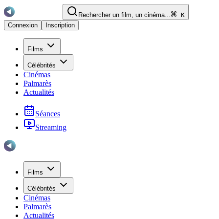
Rechercher un film, un cinéma...
K
Connexion
Inscription
Films
Célébrités
Cinémas
Palmarès
Actualités
Séances
Streaming
Films
Célébrités
Cinémas
Palmarès
Actualités