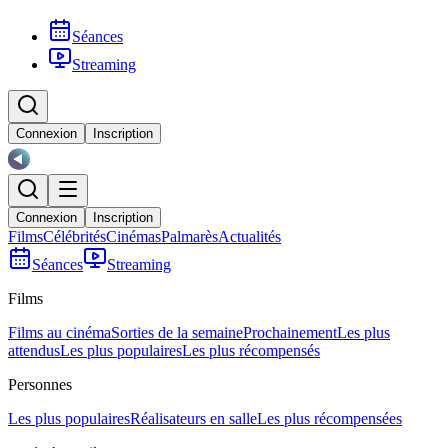
Séances
Streaming
Connexion
Inscription
Connexion
Inscription
Films
Célébrités
Cinémas
Palmarès
Actualités
Séances
Streaming
Films
Films au cinéma
Sorties de la semaine
Prochainement
Les plus
attendus
Les plus populaires
Les plus récompensés
Personnes
Les plus populaires
Réalisateurs en salle
Les plus récompensées