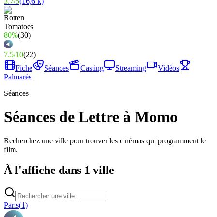
3.7
/
5
(
16,6 k
)
80%
(
30
)
7.5
/
10
(
22
)
Fiche
Séances
Casting
Streaming
Vidéos
Palmarès
Séances
Séances de Lettre à Momo
Recherchez une ville pour trouver les cinémas qui programment le
film.
À l'affiche dans 1 ville
Paris
(
1
)