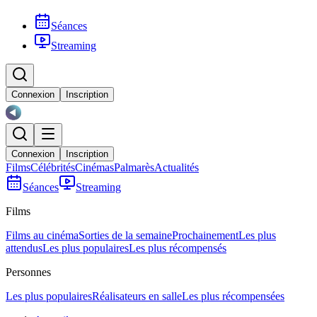
Séances
Streaming
Connexion
Inscription
Connexion
Inscription
Films
Célébrités
Cinémas
Palmarès
Actualités
Séances
Streaming
Films
Films au cinéma
Sorties de la semaine
Prochainement
Les plus
attendus
Les plus populaires
Les plus récompensés
Personnes
Les plus populaires
Réalisateurs en salle
Les plus récompensées