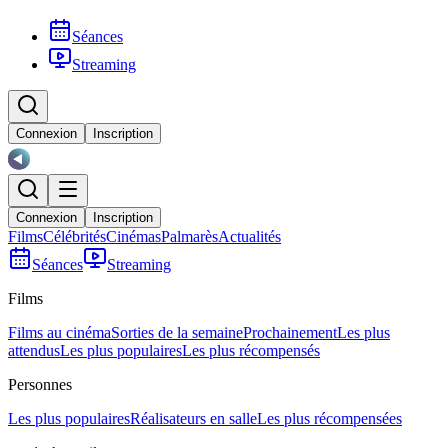
Séances
Streaming
Connexion
Inscription
Connexion
Inscription
Films
Célébrités
Cinémas
Palmarès
Actualités
Séances
Streaming
Films
Films au cinéma
Sorties de la semaine
Prochainement
Les plus
attendus
Les plus populaires
Les plus récompensés
Personnes
Les plus populaires
Réalisateurs en salle
Les plus récompensées