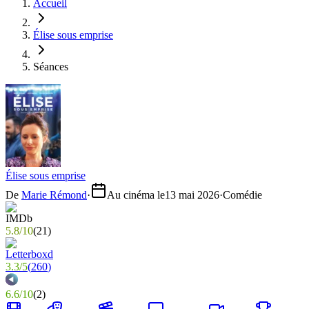
Accueil
Élise sous emprise
Séances
Élise sous emprise
De
Marie Rémond
·
Au cinéma le
13 mai 2026
·
Comédie
5.8
/
10
(
21
)
3.3
/
5
(
260
)
6.6
/
10
(
2
)