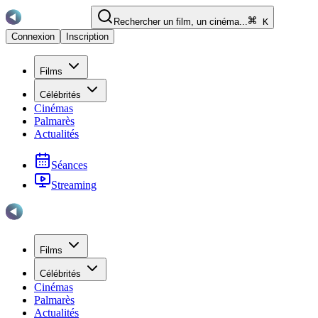
Rechercher un film, un cinéma...
K
Connexion
Inscription
Films
Célébrités
Cinémas
Palmarès
Actualités
Séances
Streaming
Films
Célébrités
Cinémas
Palmarès
Actualités