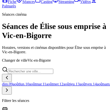
Fiche
Séances
Casting
Streaming
Vidéos
Palmarès
Séances cinéma
Séances de Élise sous emprise à
Vic-en-Bigorre
Horaires, versions et cinémas disponibles pour Élise sous emprise à
Vic-en-Bigorre.
Changer de ville
Vic-en-Bigorre
dim.
09
août
lun.
10
août
mar.
11
août
mer.
12
août
jeu.
13
août
ven.
14
août
sam
Filtrer les séances