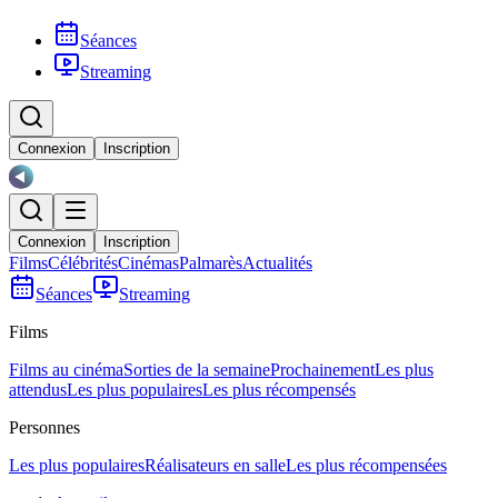
Séances
Streaming
Connexion
Inscription
Connexion
Inscription
Films
Célébrités
Cinémas
Palmarès
Actualités
Séances
Streaming
Films
Films au cinéma
Sorties de la semaine
Prochainement
Les plus
attendus
Les plus populaires
Les plus récompensés
Personnes
Les plus populaires
Réalisateurs en salle
Les plus récompensées