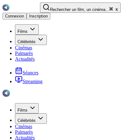
Rechercher un film, un cinéma...
K
Connexion
Inscription
Films
Célébrités
Cinémas
Palmarès
Actualités
Séances
Streaming
Films
Célébrités
Cinémas
Palmarès
Actualités