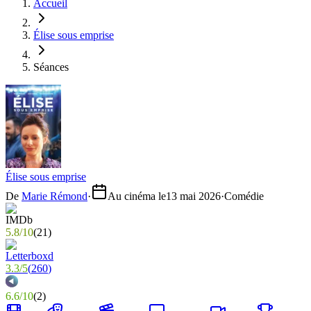
Accueil
Élise sous emprise
Séances
Élise sous emprise
De
Marie Rémond
·
Au cinéma le
13 mai 2026
·
Comédie
5.8
/
10
(
21
)
3.3
/
5
(
260
)
6.6
/
10
(
2
)