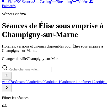
Fiche
Séances
Casting
Streaming
Vidéos
Palmarès
Séances cinéma
Séances de Élise sous emprise à
Champigny-sur-Marne
Horaires, versions et cinémas disponibles pour Élise sous emprise à
Champigny-sur-Marne.
Changer de ville
Champigny-sur-Marne
ven.
07
août
sam.
08
août
dim.
09
août
lun.
10
août
mar.
11
août
mer.
12
août
jeu
Filtrer les séances