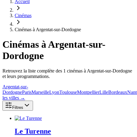
Accueil
Cinémas
Cinémas à Argentat-sur-Dordogne
Cinémas
à Argentat-sur-
Dordogne
Retrouvez la liste complète des 1 cinémas à Argentat-sur-Dordogne
et leurs programmations.
Argentat-sur-
Dordogne
Paris
Marseille
Lyon
Toulouse
Montpellier
Lille
Bordeaux
Nant
les villes →
Filtres
Le Turenne