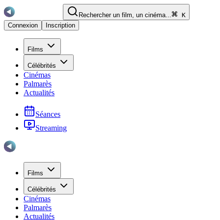
Rechercher un film, un cinéma...
K
Connexion
Inscription
Films
Célébrités
Cinémas
Palmarès
Actualités
Séances
Streaming
Films
Célébrités
Cinémas
Palmarès
Actualités