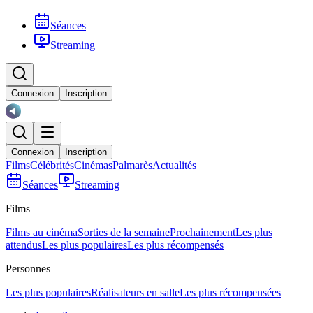
Séances
Streaming
Connexion
Inscription
Connexion
Inscription
Films
Célébrités
Cinémas
Palmarès
Actualités
Séances
Streaming
Films
Films au cinéma
Sorties de la semaine
Prochainement
Les plus
attendus
Les plus populaires
Les plus récompensés
Personnes
Les plus populaires
Réalisateurs en salle
Les plus récompensées