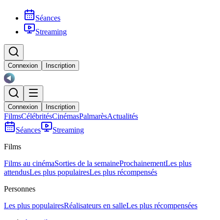
Séances
Streaming
Connexion
Inscription
Connexion
Inscription
Films
Célébrités
Cinémas
Palmarès
Actualités
Séances
Streaming
Films
Films au cinéma
Sorties de la semaine
Prochainement
Les plus
attendus
Les plus populaires
Les plus récompensés
Personnes
Les plus populaires
Réalisateurs en salle
Les plus récompensées