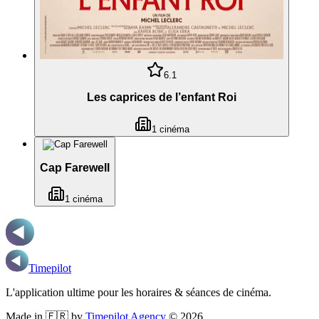
6.1
Les caprices de l’enfant Roi
1
cinéma
Cap Farewell
1
cinéma
Timepilot
L'application ultime pour les horaires & séances de cinéma.
Made in 🇫🇷 by
Timepilot Agency
©
2026