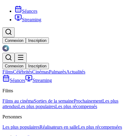
Séances
Streaming
Connexion
Inscription
Connexion
Inscription
Films
Célébrités
Cinémas
Palmarès
Actualités
Séances
Streaming
Films
Films au cinéma
Sorties de la semaine
Prochainement
Les plus
attendus
Les plus populaires
Les plus récompensés
Personnes
Les plus populaires
Réalisateurs en salle
Les plus récompensées