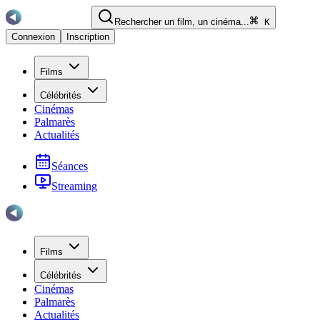
Rechercher un film, un cinéma...
K
Connexion
Inscription
Films
Célébrités
Cinémas
Palmarès
Actualités
Séances
Streaming
Films
Célébrités
Cinémas
Palmarès
Actualités