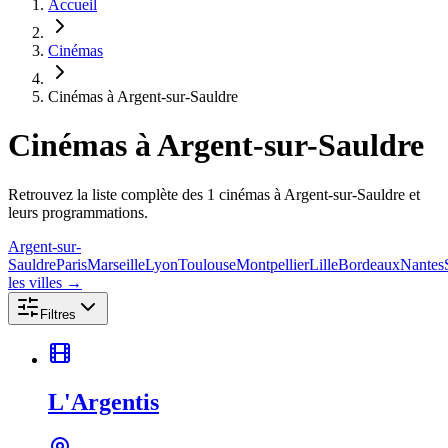
Accueil
Cinémas
Cinémas à Argent-sur-Sauldre
Cinémas
à Argent-sur-Sauldre
Retrouvez la liste complète des 1 cinémas à Argent-sur-Sauldre et
leurs programmations.
Argent-sur-
Sauldre
Paris
Marseille
Lyon
Toulouse
Montpellier
Lille
Bordeaux
Nantes
les villes →
Filtres
L'Argentis