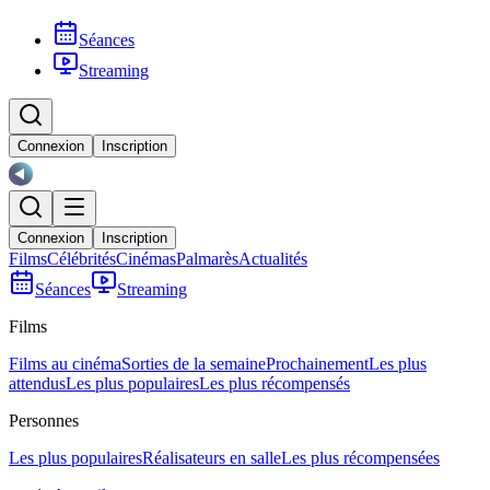
Séances
Streaming
Connexion
Inscription
Connexion
Inscription
Films
Célébrités
Cinémas
Palmarès
Actualités
Séances
Streaming
Films
Films au cinéma
Sorties de la semaine
Prochainement
Les plus
attendus
Les plus populaires
Les plus récompensés
Personnes
Les plus populaires
Réalisateurs en salle
Les plus récompensées