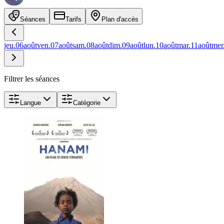
Séances
Tarifs
Plan d'accès
jeu.
06
août
ven.
07
août
sam.
08
août
dim.
09
août
lun.
10
août
mar.
11
août
mer
Filtrer les séances
Langue
Catégorie