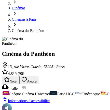
Cinémas
Cinémas à Paris
Cinéma du Panthéon
Cinéma du Panthéon
13, rue Victor-Cousin
, 75005
·
Paris
4.8
/ 5 (
96
)
Noter
Ajouter
1
salle
Chèque Cinéma Universel
Carte UGC
Cinécheque
C
Informations d'accessibilité