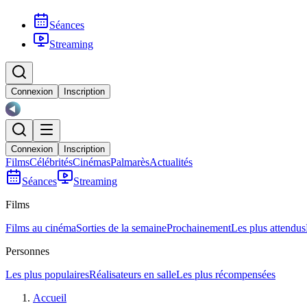
Séances
Streaming
Connexion
Inscription
Connexion
Inscription
Films
Célébrités
Cinémas
Palmarès
Actualités
Séances
Streaming
Films
Films au cinéma
Sorties de la semaine
Prochainement
Les plus attendus
Personnes
Les plus populaires
Réalisateurs en salle
Les plus récompensées
Accueil