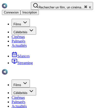
Rechercher un film, un cinéma...
K
Connexion
Inscription
Films
Célébrités
Cinémas
Palmarès
Actualités
Séances
Streaming
Films
Célébrités
Cinémas
Palmarès
Actualités