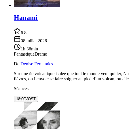
Hanami
6.8
08 juillet 2026
1h 36min
Fantastique
Drame
De
Denise Fernandes
Sur une île volcanique isolée que tout le monde veut quitter, Na
fièvres, on l’envoie se faire soigner au pied d’un volcan, où el
Séances
18:00
VOST