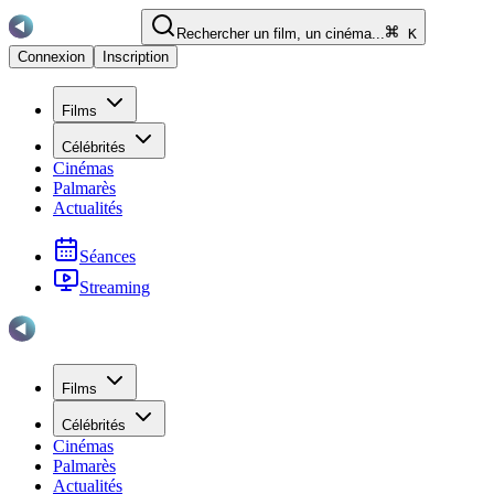
Rechercher un film, un cinéma...
K
Connexion
Inscription
Films
Célébrités
Cinémas
Palmarès
Actualités
Séances
Streaming
Films
Célébrités
Cinémas
Palmarès
Actualités