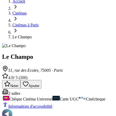
Accueil
Cinémas
Cinémas à Paris
Le Champo
Le Champo
51, rue des Ecoles
, 75005
·
Paris
4.9
/ 5 (
200
)
Noter
Ajouter
2
salle
s
Chèque Cinéma Universel
Carte UGC
Cinécheque
Informations d'accessibilité