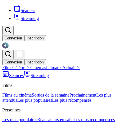
Séances
Streaming
Connexion
Inscription
Connexion
Inscription
Films
Célébrités
Cinémas
Palmarès
Actualités
Séances
Streaming
Films
Films au cinéma
Sorties de la semaine
Prochainement
Les plus
attendus
Les plus populaires
Les plus récompensés
Personnes
Les plus populaires
Réalisateurs en salle
Les plus récompensées