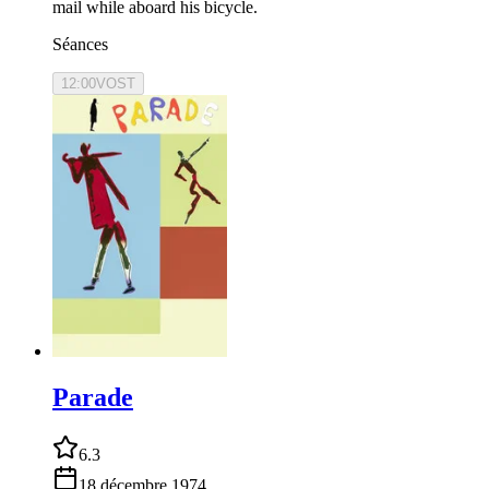
mail while aboard his bicycle.
Séances
12:00
VOST
Parade
6.3
18 décembre 1974