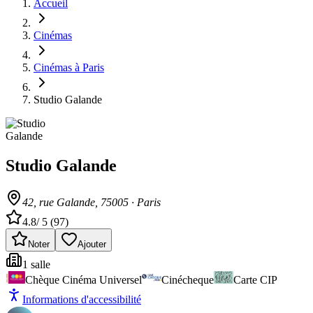
Accueil
Cinémas
Cinémas à Paris
Studio Galande
Studio Galande
42, rue Galande
, 75005
·
Paris
4.8
/ 5 (
97
)
Noter
Ajouter
1
salle
Chèque Cinéma Universel
Cinécheque
Carte CIP
Informations d'accessibilité