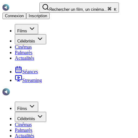
Rechercher un film, un cinéma...
K
Connexion
Inscription
Films
Célébrités
Cinémas
Palmarès
Actualités
Séances
Streaming
Films
Célébrités
Cinémas
Palmarès
Actualités