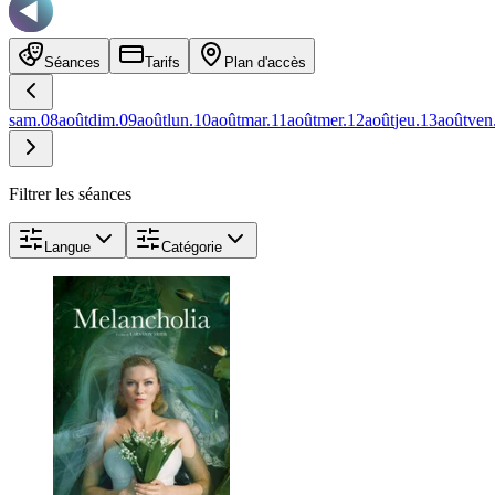
Séances
Tarifs
Plan d'accès
sam.
08
août
dim.
09
août
lun.
10
août
mar.
11
août
mer.
12
août
jeu.
13
août
ven
Filtrer les séances
Langue
Catégorie