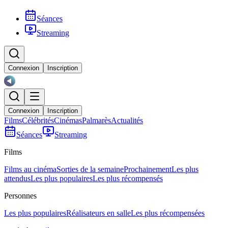
Séances
Streaming
Connexion
Inscription
Connexion
Inscription
Films
Célébrités
Cinémas
Palmarès
Actualités
Séances
Streaming
Films
Films au cinéma
Sorties de la semaine
Prochainement
Les plus
attendus
Les plus populaires
Les plus récompensés
Personnes
Les plus populaires
Réalisateurs en salle
Les plus récompensées