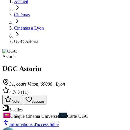
Accueil
Cinémas
Cinémas à Lyon
UGC Astoria
UGC Astoria
31, cours Vitton
, 69006
·
Lyon
4.7
/ 5 (
11
)
Noter
Ajouter
5
salle
s
Chèque Cinéma Universel
Carte UGC
Informations d'accessibilité