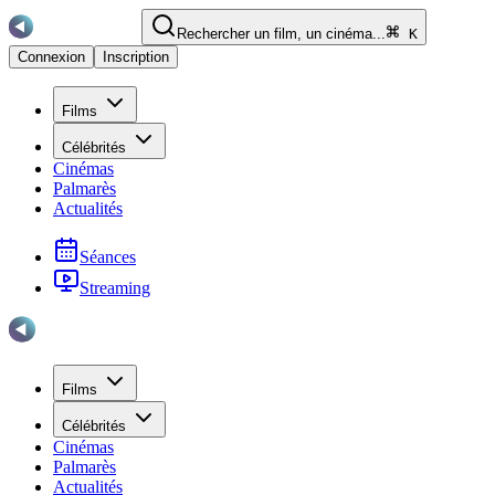
Rechercher un film, un cinéma...
K
Connexion
Inscription
Films
Célébrités
Cinémas
Palmarès
Actualités
Séances
Streaming
Films
Célébrités
Cinémas
Palmarès
Actualités