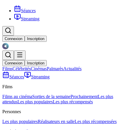
Séances
Streaming
Connexion
Inscription
Connexion
Inscription
Films
Célébrités
Cinémas
Palmarès
Actualités
Séances
Streaming
Films
Films au cinéma
Sorties de la semaine
Prochainement
Les plus
attendus
Les plus populaires
Les plus récompensés
Personnes
Les plus populaires
Réalisateurs en salle
Les plus récompensées