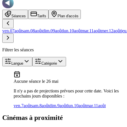
Séances
Tarifs
Plan d'accès
ven.
07
août
sam.
08
août
dim.
09
août
lun.
10
août
mar.
11
août
mer.
12
août
jeu
Filtrer les séances
Langue
Catégorie
Aucune séance
le 26 mai
Il n'y a pas de projections prévues pour cette date. Voici les
prochains jours disponibles :
ven.
7
août
sam.
8
août
dim.
9
août
lun.
10
août
mar.
11
août
Cinémas à proximité