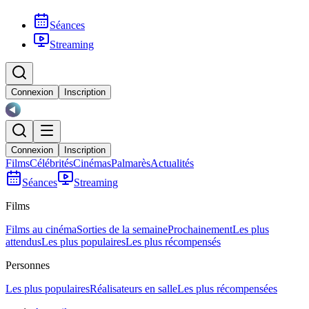
Séances
Streaming
Connexion
Inscription
Connexion
Inscription
Films
Célébrités
Cinémas
Palmarès
Actualités
Séances
Streaming
Films
Films au cinéma
Sorties de la semaine
Prochainement
Les plus
attendus
Les plus populaires
Les plus récompensés
Personnes
Les plus populaires
Réalisateurs en salle
Les plus récompensées