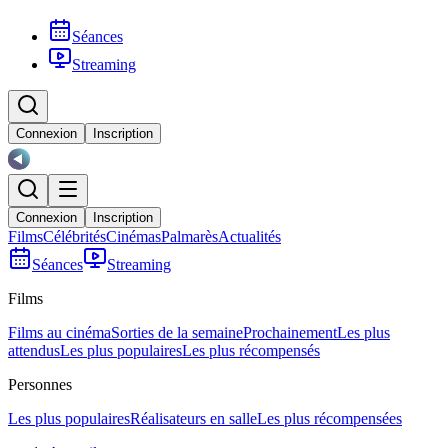
Séances
Streaming
Connexion
Inscription
Connexion
Inscription
Films
Célébrités
Cinémas
Palmarès
Actualités
Séances
Streaming
Films
Films au cinéma
Sorties de la semaine
Prochainement
Les plus
attendus
Les plus populaires
Les plus récompensés
Personnes
Les plus populaires
Réalisateurs en salle
Les plus récompensées