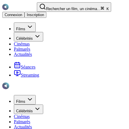
Rechercher un film, un cinéma...
K
Connexion
Inscription
Films
Célébrités
Cinémas
Palmarès
Actualités
Séances
Streaming
Films
Célébrités
Cinémas
Palmarès
Actualités