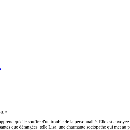
s
ou.
»
prend qu'elle souffre d'un trouble de la personnalité. Elle est envoyé
santes que dérangées, telle Lisa, une charmante sociopathe qui met au po