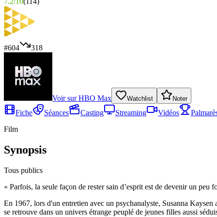
7.2
/
10
(
114
)
#
604
318
Voir sur
HBO Max
Watchlist
Noter
Fiche
Séances
Casting
Streaming
Vidéos
Palmarè
Film
Synopsis
Tous publics
«
Parfois, la seule façon de rester sain d’esprit est de devenir un peu f
En 1967, lors d'un entretien avec un psychanalyste, Susanna Kaysen ap
se retrouve dans un univers étrange peuplé de jeunes filles aussi sédui