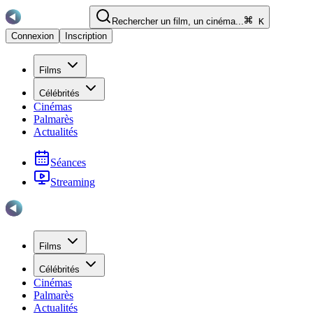
Rechercher un film, un cinéma...
K
Connexion
Inscription
Films
Célébrités
Cinémas
Palmarès
Actualités
Séances
Streaming
Films
Célébrités
Cinémas
Palmarès
Actualités