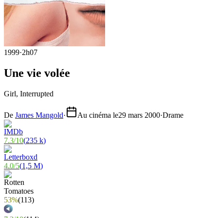
1999
·
2h07
Une vie volée
Girl, Interrupted
De
James Mangold
·
Au cinéma le
29 mars 2000
·
Drame
7.3
/
10
(
235 k
)
4.0
/
5
(
1,5 M
)
53%
(
113
)