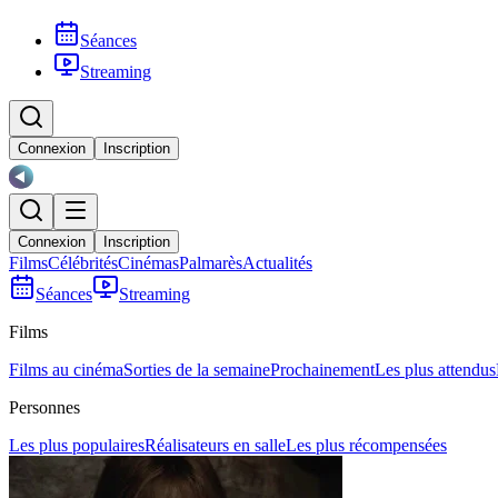
Séances
Streaming
Connexion
Inscription
Connexion
Inscription
Films
Célébrités
Cinémas
Palmarès
Actualités
Séances
Streaming
Films
Films au cinéma
Sorties de la semaine
Prochainement
Les plus attendus
Personnes
Les plus populaires
Réalisateurs en salle
Les plus récompensées