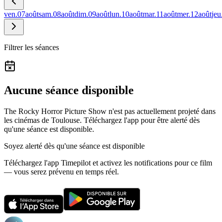
ven.
07
août
sam.
08
août
dim.
09
août
lun.
10
août
mar.
11
août
mer.
12
août
jeu
Filtrer les séances
Aucune séance disponible
The Rocky Horror Picture Show n'est pas actuellement projeté dans
les cinémas de Toulouse.
Téléchargez l'app pour être alerté dès
qu'une séance est disponible.
Soyez alerté dès qu'une séance est disponible
Téléchargez l'app Timepilot et activez les notifications pour ce film
— vous serez prévenu en temps réel.