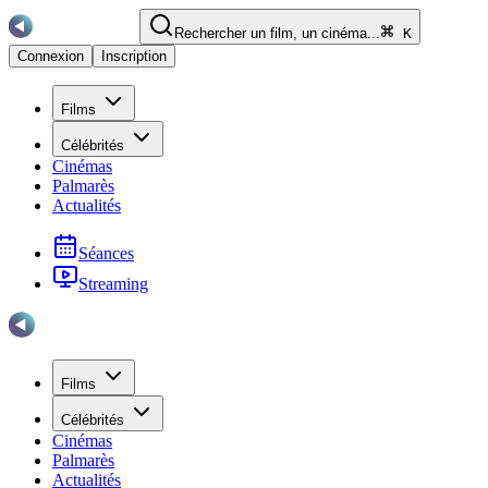
Rechercher un film, un cinéma...
K
Connexion
Inscription
Films
Célébrités
Cinémas
Palmarès
Actualités
Séances
Streaming
Films
Célébrités
Cinémas
Palmarès
Actualités