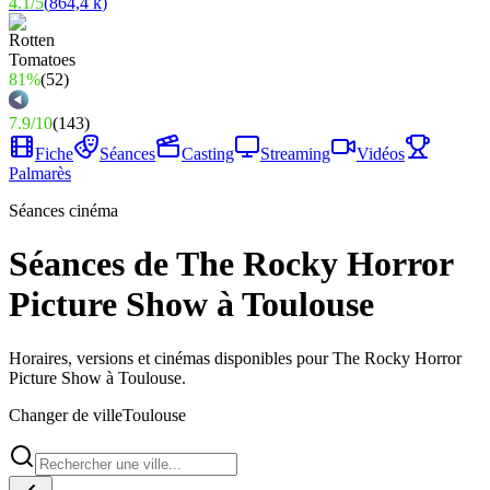
4.1
/
5
(
864,4 k
)
81%
(
52
)
7.9
/
10
(
143
)
Fiche
Séances
Casting
Streaming
Vidéos
Palmarès
Séances cinéma
Séances de The Rocky Horror
Picture Show à Toulouse
Horaires, versions et cinémas disponibles pour The Rocky Horror
Picture Show à Toulouse.
Changer de ville
Toulouse