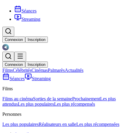
Séances
Streaming
Connexion
Inscription
Connexion
Inscription
Films
Célébrités
Cinémas
Palmarès
Actualités
Séances
Streaming
Films
Films au cinéma
Sorties de la semaine
Prochainement
Les plus
attendus
Les plus populaires
Les plus récompensés
Personnes
Les plus populaires
Réalisateurs en salle
Les plus récompensées