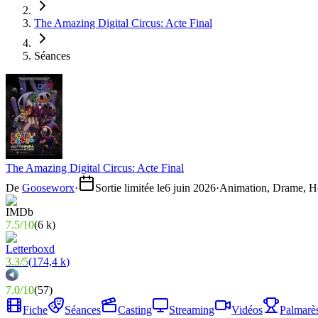
The Amazing Digital Circus: Acte Final
Séances
The Amazing Digital Circus: Acte Final
De
Gooseworx
·
Sortie limitée le
6 juin 2026
·
Animation, Drame, H
7.5
/
10
(
6 k
)
3.3
/
5
(
174,4 k
)
7.0
/
10
(
57
)
Fiche
Séances
Casting
Streaming
Vidéos
Palmarè