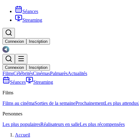
Séances
Streaming
Connexion
Inscription
Connexion
Inscription
Films
Célébrités
Cinémas
Palmarès
Actualités
Séances
Streaming
Films
Films au cinéma
Sorties de la semaine
Prochainement
Les plus attendus
Personnes
Les plus populaires
Réalisateurs en salle
Les plus récompensées
Accueil