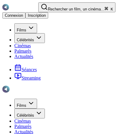
Rechercher un film, un cinéma...
K
Connexion
Inscription
Films
Célébrités
Cinémas
Palmarès
Actualités
Séances
Streaming
Films
Célébrités
Cinémas
Palmarès
Actualités