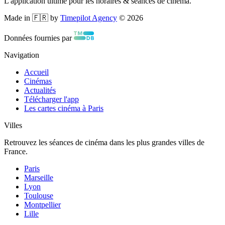
L'application ultime pour les horaires & séances de cinéma.
Made in 🇫🇷 by
Timepilot Agency
©
2026
Données fournies par
Navigation
Accueil
Cinémas
Actualités
Télécharger l'app
Les cartes cinéma à Paris
Villes
Retrouvez les séances de cinéma dans les plus grandes villes de
France.
Paris
Marseille
Lyon
Toulouse
Montpellier
Lille