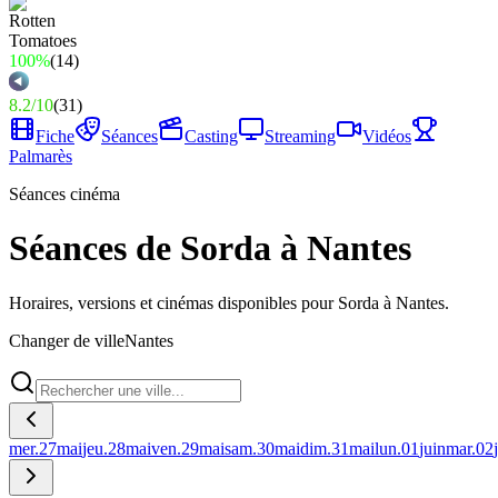
100%
(
14
)
8.2
/
10
(
31
)
Fiche
Séances
Casting
Streaming
Vidéos
Palmarès
Séances cinéma
Séances de Sorda à Nantes
Horaires, versions et cinémas disponibles pour Sorda à Nantes.
Changer de ville
Nantes
mer.
27
mai
jeu.
28
mai
ven.
29
mai
sam.
30
mai
dim.
31
mai
lun.
01
juin
mar.
02