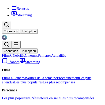
Séances
Streaming
Connexion
Inscription
Connexion
Inscription
Films
Célébrités
Cinémas
Palmarès
Actualités
Séances
Streaming
Films
Films au cinéma
Sorties de la semaine
Prochainement
Les plus
attendus
Les plus populaires
Les plus récompensés
Personnes
Les plus populaires
Réalisateurs en salle
Les plus récompensées