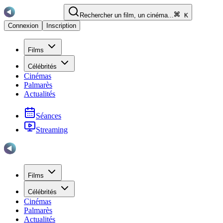
Rechercher un film, un cinéma...
K
Connexion
Inscription
Films
Célébrités
Cinémas
Palmarès
Actualités
Séances
Streaming
Films
Célébrités
Cinémas
Palmarès
Actualités