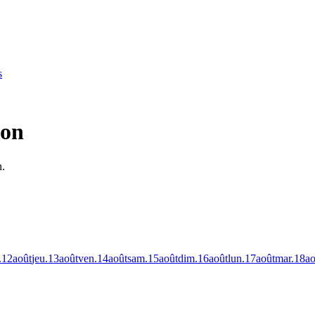
s
yon
n.
.
12
août
jeu.
13
août
ven.
14
août
sam.
15
août
dim.
16
août
lun.
17
août
mar.
18
ao