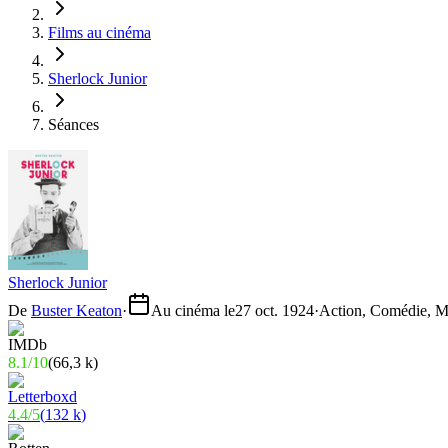
Films au cinéma
Sherlock Junior
Séances
Sherlock Junior
De
Buster Keaton
·
Au cinéma le
27 oct. 1924
·
Action, Comédie, M
8.1
/
10
(
66,3 k
)
4.4
/
5
(
132 k
)