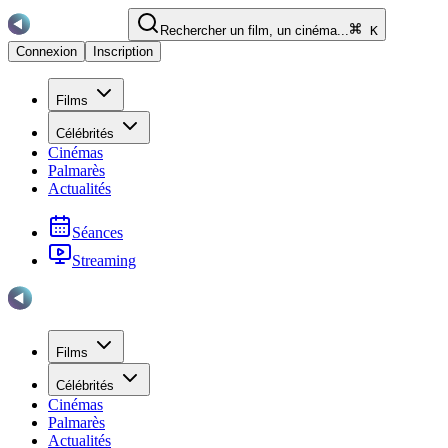
Rechercher un film, un cinéma...
K
Connexion
Inscription
Films
Célébrités
Cinémas
Palmarès
Actualités
Séances
Streaming
Films
Célébrités
Cinémas
Palmarès
Actualités