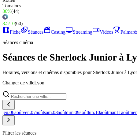
86%
(
44
)
8.5
/
10
(
60
)
Fiche
Séances
Casting
Streaming
Vidéos
Palmarè
Séances cinéma
Séances de Sherlock Junior à L
Horaires, versions et cinémas disponibles pour Sherlock Junior à Lyo
Changer de ville
Lyon
jeu.
06
août
ven.
07
août
sam.
08
août
dim.
09
août
lun.
10
août
mar.
11
août
mer
Filtrer les séances