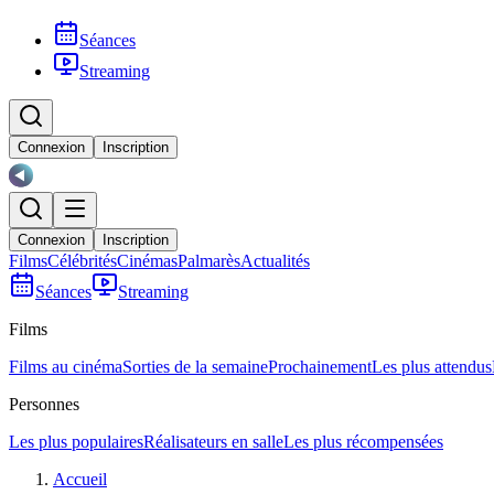
Séances
Streaming
Connexion
Inscription
Connexion
Inscription
Films
Célébrités
Cinémas
Palmarès
Actualités
Séances
Streaming
Films
Films au cinéma
Sorties de la semaine
Prochainement
Les plus attendus
Personnes
Les plus populaires
Réalisateurs en salle
Les plus récompensées
Accueil