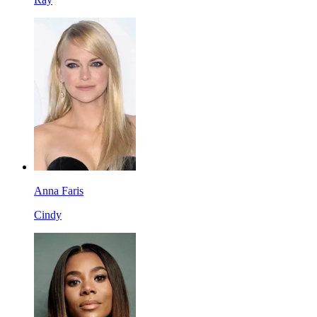
Anna Faris
Cindy