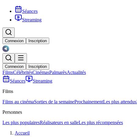
Séances
Streaming
Connexion
Inscription
Connexion
Inscription
Films
Célébrités
Cinémas
Palmarès
Actualités
Séances
Streaming
Films
Films au cinéma
Sorties de la semaine
Prochainement
Les plus attendus
Personnes
Les plus populaires
Réalisateurs en salle
Les plus récompensées
Accueil