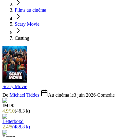
Films au cinéma
Scary Movie
Casting
Scary Movie
De
Michael Tiddes
·
Au cinéma le
3 juin 2026
·
Comédie
4.9
/
10
(
46,3 k
)
2.4
/
5
(
488,8 k
)