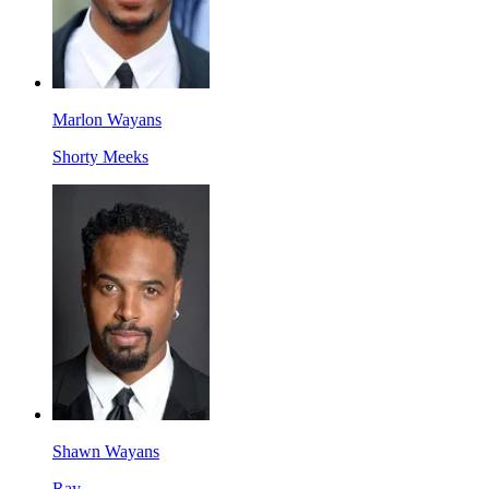
Marlon Wayans
Shorty Meeks
Shawn Wayans
Ray