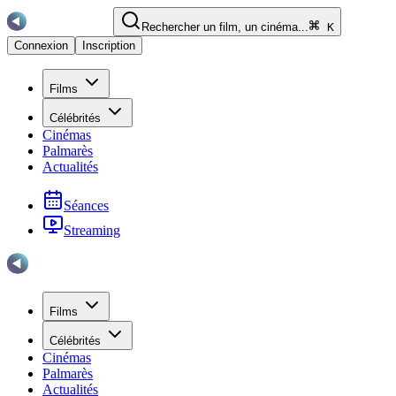
Rechercher un film, un cinéma...
K
Connexion
Inscription
Films
Célébrités
Cinémas
Palmarès
Actualités
Séances
Streaming
Films
Célébrités
Cinémas
Palmarès
Actualités