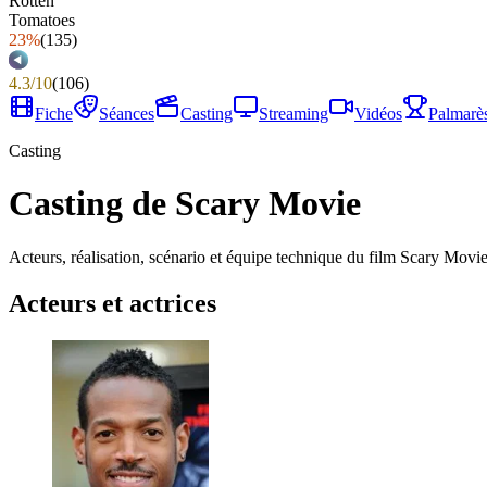
23%
(
135
)
4.3
/
10
(
106
)
Fiche
Séances
Casting
Streaming
Vidéos
Palmarè
Casting
Casting de Scary Movie
Acteurs, réalisation, scénario et équipe technique du film Scary Movie
Acteurs et actrices