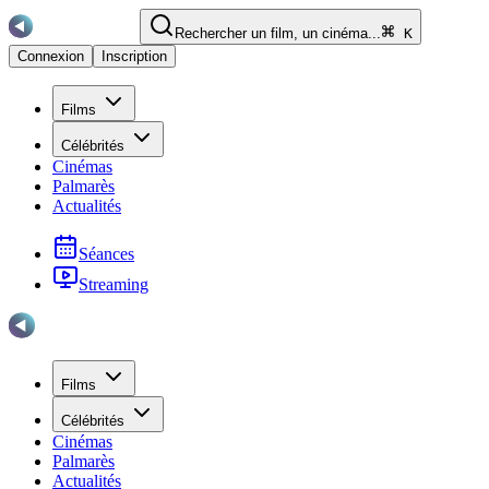
Rechercher un film, un cinéma...
K
Connexion
Inscription
Films
Célébrités
Cinémas
Palmarès
Actualités
Séances
Streaming
Films
Célébrités
Cinémas
Palmarès
Actualités