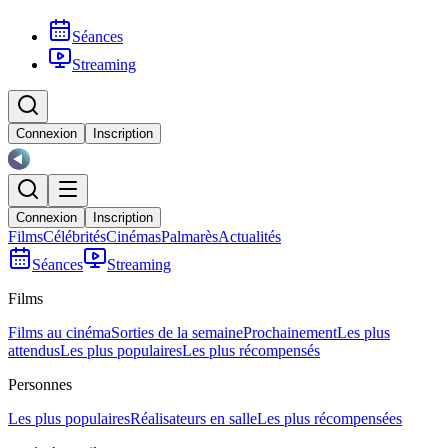
Séances
Streaming
Connexion
Inscription
Connexion
Inscription
Films
Célébrités
Cinémas
Palmarès
Actualités
Séances
Streaming
Films
Films au cinéma
Sorties de la semaine
Prochainement
Les plus
attendus
Les plus populaires
Les plus récompensés
Personnes
Les plus populaires
Réalisateurs en salle
Les plus récompensées