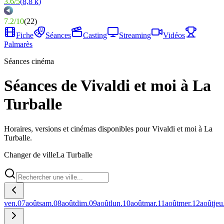
3.6
/
5
(
8,8 k
)
7.2
/
10
(
22
)
Fiche
Séances
Casting
Streaming
Vidéos
Palmarès
Séances cinéma
Séances de Vivaldi et moi à La
Turballe
Horaires, versions et cinémas disponibles pour Vivaldi et moi à La
Turballe.
Changer de ville
La Turballe
ven.
07
août
sam.
08
août
dim.
09
août
lun.
10
août
mar.
11
août
mer.
12
août
jeu