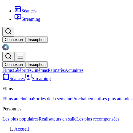
Séances
Streaming
Connexion
Inscription
Connexion
Inscription
Films
Célébrités
Cinémas
Palmarès
Actualités
Séances
Streaming
Films
Films au cinéma
Sorties de la semaine
Prochainement
Les plus attendus
Personnes
Les plus populaires
Réalisateurs en salle
Les plus récompensées
Accueil