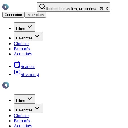
Rechercher un film, un cinéma...
K
Connexion
Inscription
Films
Célébrités
Cinémas
Palmarès
Actualités
Séances
Streaming
Films
Célébrités
Cinémas
Palmarès
Actualités