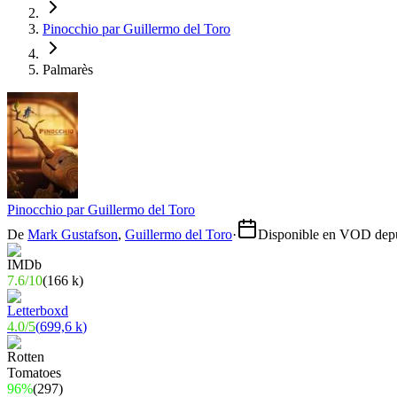
Pinocchio par Guillermo del Toro
Palmarès
Pinocchio par Guillermo del Toro
De
Mark Gustafson
,
Guillermo del Toro
·
Disponible en VOD depu
7.6
/
10
(
166 k
)
4.0
/
5
(
699,6 k
)
96%
(
297
)