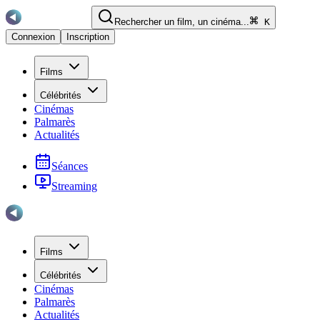
Rechercher un film, un cinéma...
K
Connexion
Inscription
Films
Célébrités
Cinémas
Palmarès
Actualités
Séances
Streaming
Films
Célébrités
Cinémas
Palmarès
Actualités