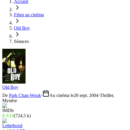
Accueil
Films au cinéma
Old Boy
Séances
Old Boy
De
Park Chan-Wook
·
Au cinéma le
28 sept. 2004
·
Thriller,
Mystère
8.3
/
10
(
724,5 k
)