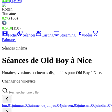
4.4
/
5
(
1,6 M
)
82%
(
160
)
8.5
/
10
(
158
)
Fiche
Séances
Casting
Streaming
Vidéos
Palmarès
Séances cinéma
Séances de Old Boy à Nice
Horaires, versions et cinémas disponibles pour Old Boy à Nice.
Changer de ville
Nice
lun.
01
juin
mar.
02
juin
mer.
03
juin
jeu.
04
juin
ven.
05
juin
sam.
06
juin
dim.
0