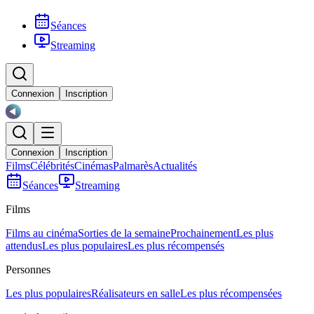
Séances
Streaming
Connexion
Inscription
Connexion
Inscription
Films
Célébrités
Cinémas
Palmarès
Actualités
Séances
Streaming
Films
Films au cinéma
Sorties de la semaine
Prochainement
Les plus
attendus
Les plus populaires
Les plus récompensés
Personnes
Les plus populaires
Réalisateurs en salle
Les plus récompensées