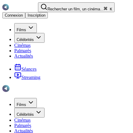
Rechercher un film, un cinéma...
K
Connexion
Inscription
Films
Célébrités
Cinémas
Palmarès
Actualités
Séances
Streaming
Films
Célébrités
Cinémas
Palmarès
Actualités