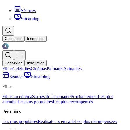
Séances
Streaming
Connexion
Inscription
Connexion
Inscription
Films
Célébrités
Cinémas
Palmarès
Actualités
Séances
Streaming
Films
Films au cinéma
Sorties de la semaine
Prochainement
Les plus
attendus
Les plus populaires
Les plus récompensés
Personnes
Les plus populaires
Réalisateurs en salle
Les plus récompensées