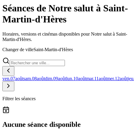
Séances de Notre salut à Saint-
Martin-d'Hères
Horaires, versions et cinémas disponibles pour Notre salut à Saint-
Martin-d'Hères.
Changer de ville
Saint-Martin-d'Hères
ven.
07
août
sam.
08
août
dim.
09
août
lun.
10
août
mar.
11
août
mer.
12
août
jeu
Filtrer les séances
Aucune séance disponible