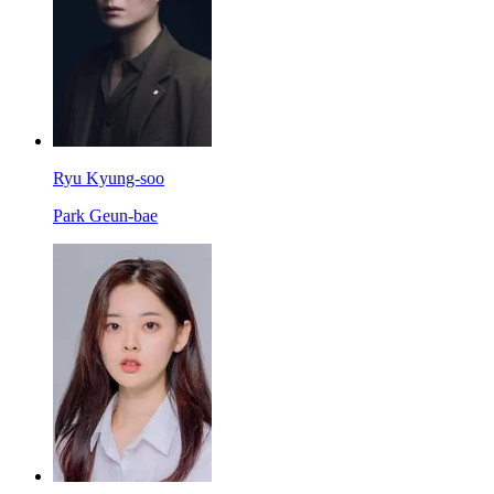
Ryu Kyung-soo
Park Geun-bae