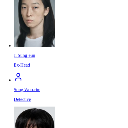
Ji Sung-eun
Ex-Head
Song Woo-rim
Detective