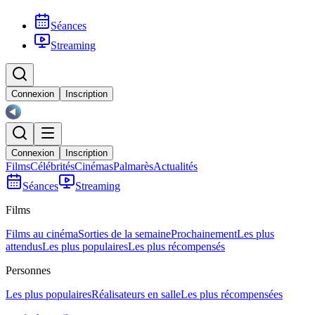
Séances
Streaming
Connexion
Inscription
Connexion
Inscription
Films
Célébrités
Cinémas
Palmarès
Actualités
Séances
Streaming
Films
Films au cinéma
Sorties de la semaine
Prochainement
Les plus
attendus
Les plus populaires
Les plus récompensés
Personnes
Les plus populaires
Réalisateurs en salle
Les plus récompensées