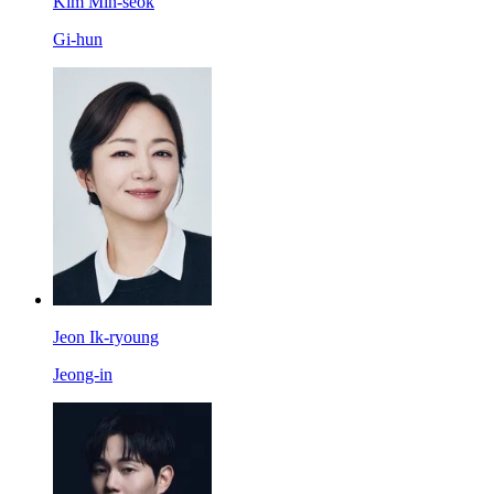
Kim Min-seok
Gi-hun
Jeon Ik-ryoung
Jeong-in