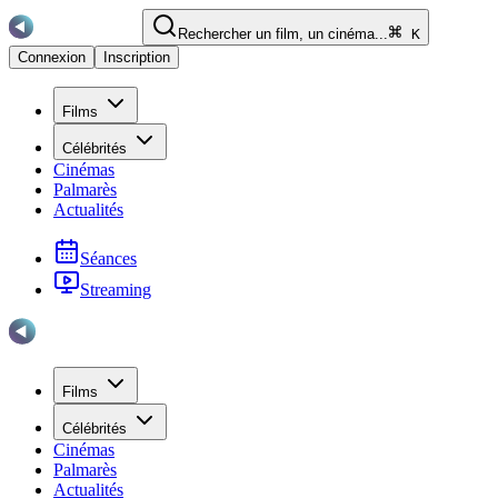
Rechercher un film, un cinéma...
K
Connexion
Inscription
Films
Célébrités
Cinémas
Palmarès
Actualités
Séances
Streaming
Films
Célébrités
Cinémas
Palmarès
Actualités