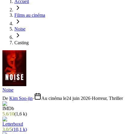
Accueil
Films au cinéma
Noise
Casting
Noise
De
Kim Soo-jin
·
Au cinéma le
24 juin 2026
·
Horreur, Thriller
5.6
/
10
(
1,6 k
)
3.0
/
5
(
10,1 k
)