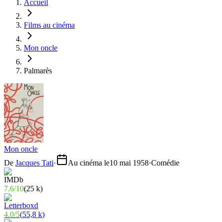
Accueil
Films au cinéma
Mon oncle
Palmarès
Mon oncle
De
Jacques Tati
·
Au cinéma le
10 mai 1958
·
Comédie
7.6
/
10
(
25 k
)
4.0
/
5
(
55,8 k
)