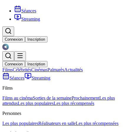
Séances
Streaming
Connexion
Inscription
Connexion
Inscription
Films
Célébrités
Cinémas
Palmarès
Actualités
Séances
Streaming
Films
Films au cinéma
Sorties de la semaine
Prochainement
Les plus
attendus
Les plus populaires
Les plus récompensés
Personnes
Les plus populaires
Réalisateurs en salle
Les plus récompensées