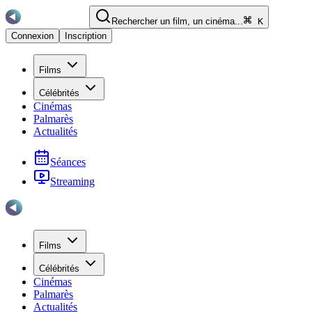
Rechercher un film, un cinéma...
K
Connexion
Inscription
Films
Célébrités
Cinémas
Palmarès
Actualités
Séances
Streaming
Films
Célébrités
Cinémas
Palmarès
Actualités