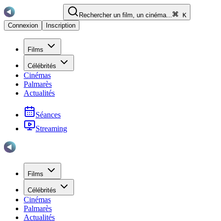
Rechercher un film, un cinéma...
K
Connexion
Inscription
Films
Célébrités
Cinémas
Palmarès
Actualités
Séances
Streaming
Films
Célébrités
Cinémas
Palmarès
Actualités