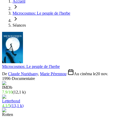
Accueil
Microcosmos: Le peuple de l'herbe
Séances
Microcosmos: Le peuple de l'herbe
De
Claude Nuridsany
,
Marie Pérennou
·
Au cinéma le
20 nov.
1996
·
Documentaire
7.9
/
10
(
12,1 k
)
4.1
/
5
(
13,1 k
)