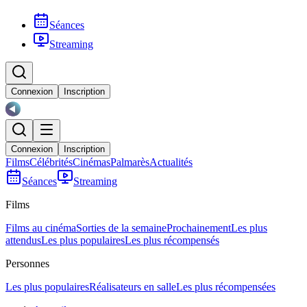
Séances
Streaming
Connexion
Inscription
Connexion
Inscription
Films
Célébrités
Cinémas
Palmarès
Actualités
Séances
Streaming
Films
Films au cinéma
Sorties de la semaine
Prochainement
Les plus
attendus
Les plus populaires
Les plus récompensés
Personnes
Les plus populaires
Réalisateurs en salle
Les plus récompensées