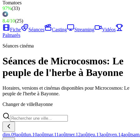
97%
(
33
)
8.4
/
10
(
25
)
Fiche
Séances
Casting
Streaming
Vidéos
Palmarès
Séances cinéma
Séances de Microcosmos: Le
peuple de l'herbe à Bayonne
Horaires, versions et cinémas disponibles pour Microcosmos: Le
peuple de l'herbe à Bayonne.
Changer de ville
Bayonne
dim.
09
août
lun.
10
août
mar.
11
août
mer.
12
août
jeu.
13
août
ven.
14
août
sam